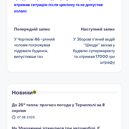
втримав ситуацію після циклону та не допустив
колапс
Навігація
Попередній запис
Наступний запис
У Чорткові 46-річний
У Зборові п’яний водій
по
чоловік погрожував
“Шкоди” заїхав у
підірвати будинок,
будівлю супермаркету
запису
випустивши газ
та отримав 17000 грн
штрафу
Новини
До 25° тепла: прогноз погоди у Тернополі на 8
серпня
07.08.2026
На Збаражчині зіткнулися три автомобілі. Є