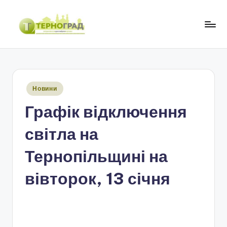
Перейти
до
Т
оперативно.
вмісту
достовірно.
е
цікаво
р
Опубліковано
Новини
н
у
Графік відключення
о
г
світла на
р
Тернопільщині на
а
вівторок, 13 січня
д