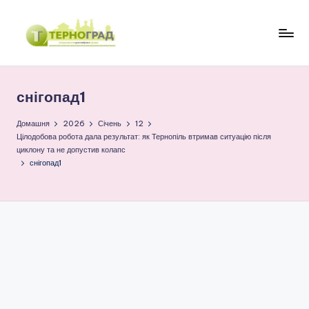
Перейти
до
Т
оперативно.
вмісту
достовірно.
е
цікаво
снігопад1
р
н
Домашня
2026
Січень
12
Цілодобова робота дала результат: як Тернопіль втримав ситуацію після
о
циклону та не допустив колапс
снігопад1
г
р
а
д