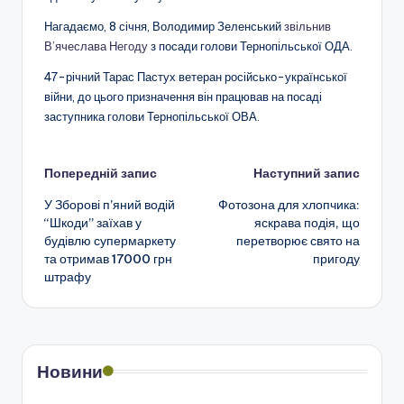
Нагадаємо, 8 січня, Володимир Зеленський
звільнив
В’ячеслава Негоду
з посади голови Тернопільської ОДА.
47-річний Тарас Пастух ветеран російсько-української
війни, до цього призначення він працював на посаді
заступника голови Тернопільської ОВА.
Навігація
Попередній запис
Наступний запис
У Зборові п’яний водій
Фотозона для хлопчика:
по
“Шкоди” заїхав у
яскрава подія, що
будівлю супермаркету
перетворює свято на
запису
та отримав 17000 грн
пригоду
штрафу
Новини