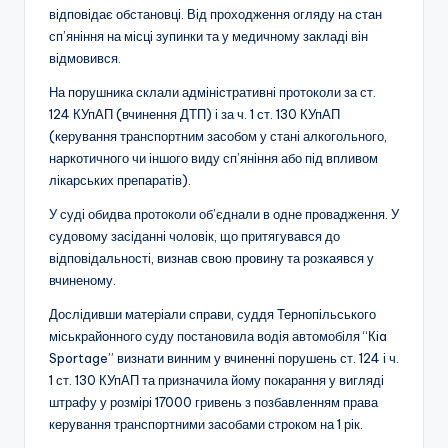
відповідає обстановці. Від проходження огляду на стан
сп’яніння на місці зупинки та у медичному закладі він
відмовився.
На порушника склали адміністративні протоколи за ст.
124 КУпАП (вчинення ДТП) і за ч. 1 ст. 130 КУпАП
(керування транспортним засобом у стані алкогольного,
наркотичного чи іншого виду сп’яніння або під впливом
лікарських препаратів).
У суді обидва протоколи об’єднали в одне провадження. У
судовому засіданні чоловік, що притягувався до
відповідальності, визнав свою провину та розкаявся у
вчиненому.
Дослідивши матеріали справи, суддя Тернопільського
міськрайонного суду постановила водія автомобіля “Кia
Sportage” визнати винним у вчиненні порушень ст. 124 і ч.
1 ст. 130 КУпАП та призначила йому покарання у вигляді
штрафу у розмірі 17000 гривень з позбавленням права
керування транспортними засобами строком на 1 рік.