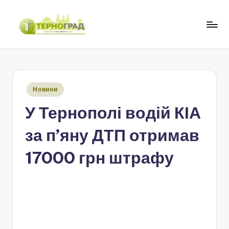
Перейти
до
Т
оперативно.
вмісту
достовірно.
е
цікаво
р
Опубліковано
Новини
н
у
У Тернополі водій КІА
о
г
за п’яну ДТП отримав
р
17000 грн штрафу
а
д