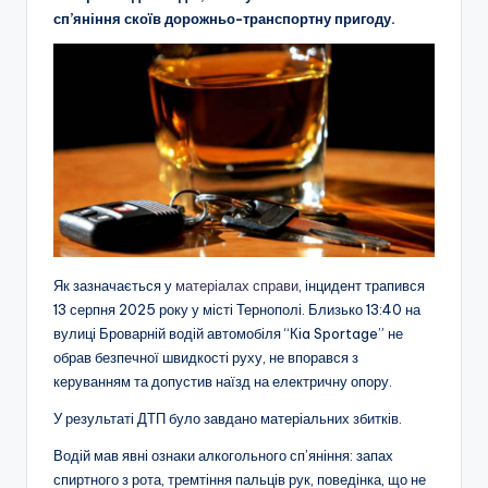
сп’яніння скоїв дорожньо-транспортну пригоду.
Як зазначається у
матеріалах справи
, інцидент трапився
13 серпня 2025 року у місті Тернополі. Близько 13:40 на
вулиці Броварній водій автомобіля “Кia Sportage” не
обрав безпечної швидкості руху, не впорався з
керуванням та допустив наїзд на електричну опору.
У результаті ДТП було завдано матеріальних збитків.
Водій мав явні ознаки алкогольного сп’яніння: запах
спиртного з рота, тремтіння пальців рук, поведінка, що не