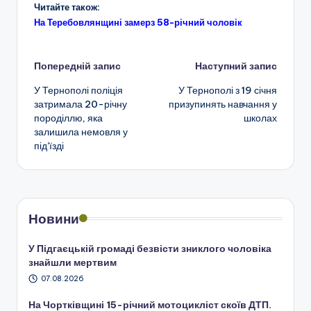
Читайте також:
На Теребовлянщині замерз 58-річний чоловік
Навігація
Попередній запис
Наступний запис
У Тернополі поліція
У Тернополі з 19 січня
по
затримала 20-річну
призупинять навчання у
породіллю, яка
школах
запису
залишила немовля у
під’їзді
Новини
У Підгаєцькій громаді безвісти зниклого чоловіка
знайшли мертвим
07.08.2026
На Чортківщині 15-річний мотоцикліст скоїв ДТП.