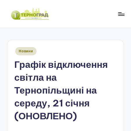
Перейти
до
Т
оперативно.
вмісту
достовірно.
е
цікаво
р
Опубліковано
Новини
н
у
Графік відключення
о
г
світла на
р
Тернопільщині на
а
середу, 21 січня
д
(ОНОВЛЕНО)