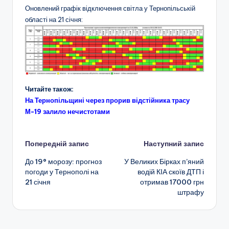
Оновлений графік відключення світла у Тернопільській
області на 21 січня:
Читайте також:
На Тернопільщині через прорив відстійника трасу
М-19 залило нечистотами
Навігація
Попередній запис
Наступний запис
До 19° морозу: прогноз
У Великих Бірках п’яний
по
погоди у Тернополі на
водій КІА скоїв ДТП і
21 січня
отримав 17000 грн
запису
штрафу