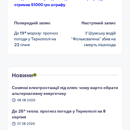
отримав 51000 грн штрафу
Навігація
Попередній запис
Наступний запис
До 19° морозу: прогноз
У Шумську водій
по
погоди у Тернополі на
“Фольксвагена” збив на
22 січня
смерть пішохода
запису
Новини
Сонячні електростанції під ключ: чому варто обрати
альтернативну енергетику
08.08.2026
До 25° тепла: прогноз погоди у Тернополі на 8
серпня
07.08.2026