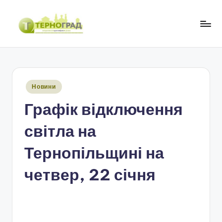
Перейти
до
Т
оперативно.
вмісту
достовірно.
е
цікаво
р
Опубліковано
Новини
н
у
Графік відключення
о
г
світла на
р
Тернопільщині на
а
четвер, 22 січня
д