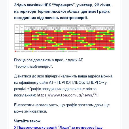
Згідно вказівки НЕК “Укренерго”, у четвер, 22 січня,
на території Тернопільської області діятиме Графік
погодинних відключень електроенергії.
Про це повідомляють у прес-службі АТ
“Тернопільобленерго”.
Дізнатися до якої підчерги належить ваша адреса можна
на офіційному сайті АТ «ТЕРНОПІЛЬОБЛЕНЕРГО» у
розділі «Графік погодинних відключень» або за
посиланням:
https://www.toe.com.ua/news/71
.
Енергетики наголошують, що графік протягом доби іще
може змінюватися.
Читайте також:
У Підволочиську водій “Лади” за нетверезу їзду