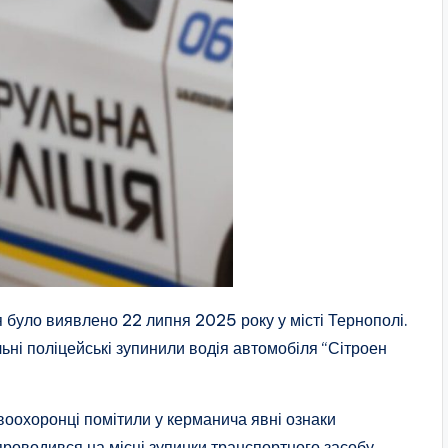
 було виявлено 22 липня 2025 року у місті Тернополі.
ульні поліцейські зупинили водія автомобіля “Сітроен
авоохоронці помітили у керманича явні ознаки
 проводився на місці зупинки транспортного засобу.