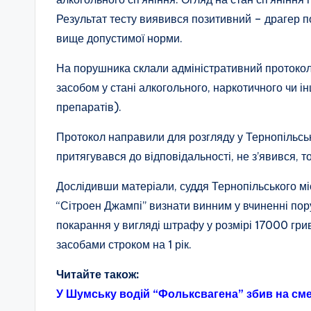
Результат тесту виявився позитивний – драгер п
вище допустимої норми.
На порушника склали адміністративний протокол 
засобом у стані алкогольного, наркотичного чи і
препаратів).
Протокол направили для розгляду у Тернопільськ
притягувався до відповідальності, не з’явився, т
Дослідивши матеріали, суддя Тернопільського мі
“Сітроен Джампі” визнати винним у вчиненні пор
покарання у вигляді штрафу у розмірі 17000 гр
засобами строком на 1 рік.
Читайте також:
У Шумську водій “Фольксвагена” збив на см