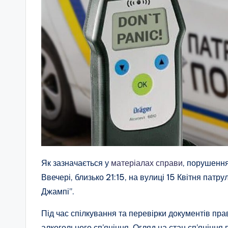
Як зазначається у
матеріалах справи
, порушення
Ввечері, близько 21:15, на вулиці 15 Квітня патр
Джампі”.
Під час спілкування та перевірки документів пр
алкогольного сп’яніння. Огляд на стан сп’яніння