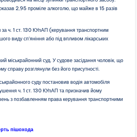
оказав 2,95 проміле алкоголю, що майже в 15 разів
за ч. 1 ст. 130 КУпАП (керування транспортним
ншого виду сп’яніння або під впливом лікарських
ий міськрайонний суд. У судове засідання чоловік, що
ому справу розглянули без його присутності.
ськрайонного суду постановив водія автомобіля
ушення ч. 1 ст. 130 КУпАП та призначив йому
ивень з позбавленням права керування транспортними
ерть пішохода