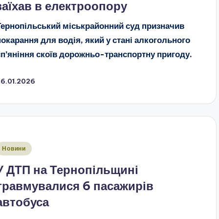
заїхав в електроопору
Тернопільський міськрайонний суд призначив
покарання для водія, який у стані алкогольного
сп’яніння скоїв дорожньо-транспортну пригоду.
26.01.2026
публіковано
Новини
У ДТП на Тернопільщині
травмувалися 6 пасажирів
автобуса