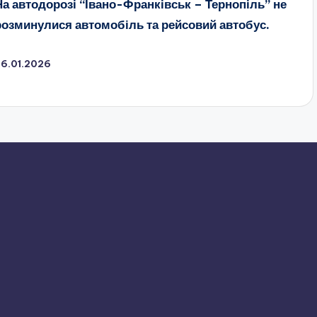
На автодорозі “Івано-Франківськ – Тернопіль” не
розминулися автомобіль та рейсовий автобус.
26.01.2026