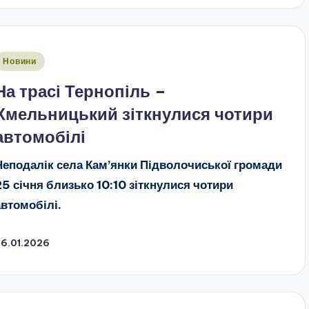
публіковано
Новини
На трасі Тернопіль –
Хмельницький зіткнулися чотири
автомобілі
Неподалік села Кам’янки Підволочиської громади
25 січня близько 10:10 зіткнулися чотири
автомобілі.
26.01.2026