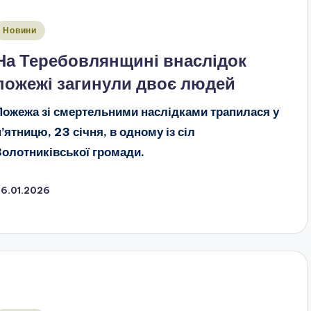
публіковано
Новини
На Теребовлянщині внаслідок
пожежі загинули двоє людей
Пожежа зі смертельними наслідками трапилася у
п’ятницю, 23 січня, в одному із сіл
Золотниківської громади.
26.01.2026