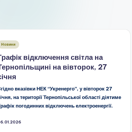
публіковано
Новини
Графік відключення світла на
Тернопільщині на вівторок, 27
січня
Згідно вказівки НЕК “Укренерго”, у вівторок 27
січня, на території Тернопільської області діятиме
Графік погодинних відключень електроенергії.
26.01.2026