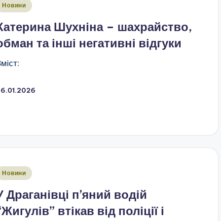
публіковано
Новини
Катерина Шухніна – шахрайство,
обман та інші негативні відгуки
Зміст:
26.01.2026
публіковано
Новини
У Драганівці п’яний водій
“Жигулів” втікав від поліції і