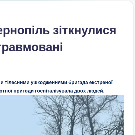
ернопіль зіткнулися
 травмовані
и тілесними ушкодженнями бригада екстреної
тної пригоди госпіталізувала двох людей.