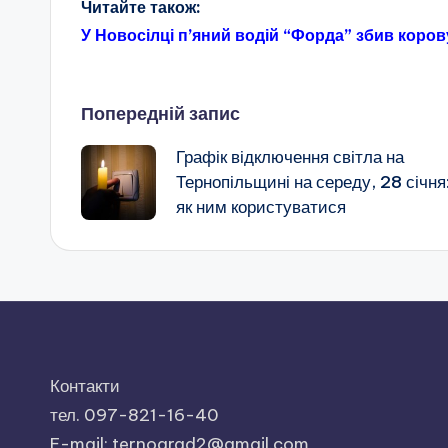
Читайте також:
У Новосілці п’яний водій “Форда” збив коро
Навігація
Попередній запис
Графік відключення світла на
по
Тернопільщині на середу, 28 січня
як ним користуватися
запису
Контакти
тел. 097-821-16-40
E-mail: ternograd2@gmail.com