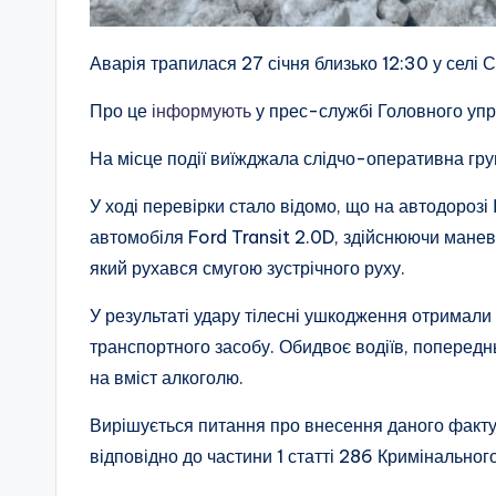
Аварія трапилася 27 січня близько 12:30 у селі С
Про це
інформують
у прес-службі Головного упра
На місце події виїжджала слідчо-оперативна груп
У ході перевірки стало відомо, що на автодорозі
автомобіля Ford Transit 2.0D, здійснюючи манев
який рухався смугою зустрічного руху.
У результаті удару тілесні ушкодження отримали
транспортного засобу. Обидвоє водіїв, попередньо
на вміст алкоголю.
Вирішується питання про внесення даного факту
відповідно до частини 1 статті 286 Кримінального