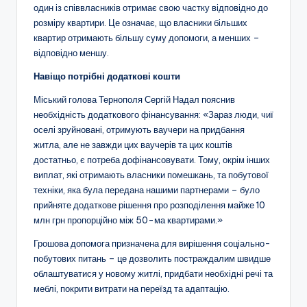
один із співвласників отримає свою частку відповідно до
розміру квартири. Це означає, що власники більших
квартир отримають більшу суму допомоги, а менших –
відповідно меншу.
Навіщо потрібні додаткові кошти
Міський голова Тернополя Сергій Надал пояснив
необхідність додаткового фінансування: «Зараз люди, чиї
оселі зруйновані, отримують ваучери на придбання
житла, але не завжди цих ваучерів та цих коштів
достатньо, є потреба дофінансовувати. Тому, окрім інших
виплат, які отримають власники помешкань, та побутової
техніки, яка була передана нашими партнерами – було
прийняте додаткове рішення про розподілення майже 10
млн грн пропорційно між 50-ма квартирами.»
Грошова допомога призначена для вирішення соціально-
побутових питань – це дозволить постраждалим швидше
облаштуватися у новому житлі, придбати необхідні речі та
меблі, покрити витрати на переїзд та адаптацію.