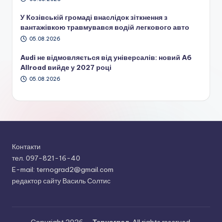
У Козівській громаді внаслідок зіткнення з
вантажівкою травмувався водій легкового авто
05.08.2026
Audi не відмовляється від універсалів: новий A6
Allroad вийде у 2027 році
05.08.2026
Контакти
тел. 097-821-16-40
E-mail: ternograd2@gmail.com
редактор сайту Василь Солтис