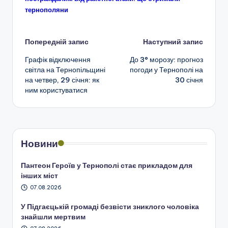
тернополяни
Навігація
Попередній запис
Наступний запис
Графік відключення
До 3° морозу: прогноз
по
світла на Тернопільщині
погоди у Тернополі на
на четвер, 29 січня: як
30 січня
запису
ним користуватися
Новини
Пантеон Героїв у Тернополі стає прикладом для
інших міст
07.08.2026
У Підгаєцькій громаді безвісти зниклого чоловіка
знайшли мертвим