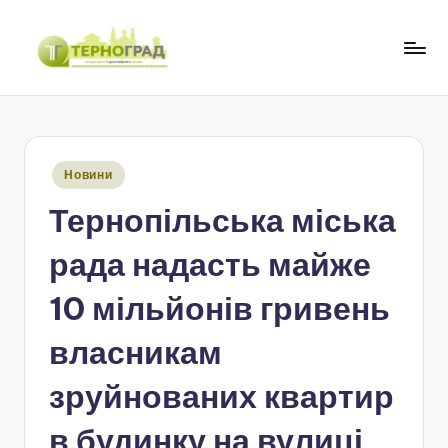
Перейти
до
Т
оперативно.
вмісту
достовірно.
е
цікаво
р
Опубліковано
Новини
н
у
Тернопільська міська
о
г
рада надасть майже
р
10 мільйонів гривень
а
власникам
д
зруйнованих квартир
в будинку на вулиці