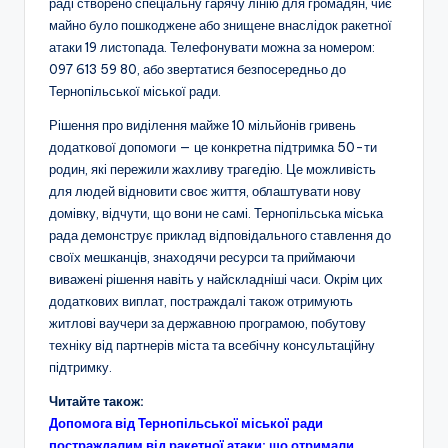
раді створено спеціальну гарячу лінію для громадян, чиє
майно було пошкоджене або знищене внаслідок ракетної
атаки 19 листопада. Телефонувати можна за номером:
097 613 59 80, або звертатися безпосередньо до
Тернопільської міської ради.
Рішення про виділення майже 10 мільйонів гривень
додаткової допомоги — це конкретна підтримка 50-ти
родин, які пережили жахливу трагедію. Це можливість
для людей відновити своє життя, облаштувати нову
домівку, відчути, що вони не самі. Тернопільська міська
рада демонструє приклад відповідального ставлення до
своїх мешканців, знаходячи ресурси та приймаючи
виважені рішення навіть у найскладніші часи. Окрім цих
додаткових виплат, постраждалі також отримують
житлові ваучери за державною програмою, побутову
техніку від партнерів міста та всебічну консультаційну
підтримку.
Читайте також:
Допомога від Тернопільської міської ради
постраждалим від ракетної атаки: що отримали