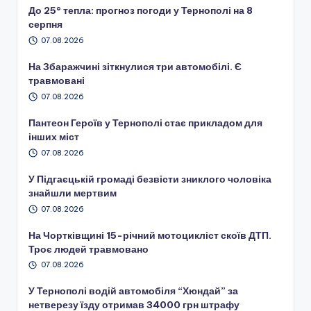
До 25° тепла: прогноз погоди у Тернополі на 8
серпня
07.08.2026
На Збаражчині зіткнулися три автомобілі. Є
травмовані
07.08.2026
Пантеон Героїв у Тернополі стає прикладом для
інших міст
07.08.2026
У Підгаєцькій громаді безвісти зниклого чоловіка
знайшли мертвим
07.08.2026
На Чортківщині 15-річний мотоцикліст скоїв ДТП.
Троє людей травмовано
07.08.2026
У Тернополі водій автомобіля “Хюндай” за
нетверезу їзду отримав 34000 грн штрафу