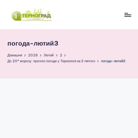
Перейти
до
Т
оперативно.
вмісту
достовірно.
е
цікаво
погода-лютий3
р
н
Домашня
2026
Лютий
2
До 20° морозу: прогноз погоди у Тернополі на 3 лютого
погода-лютий3
о
г
р
а
д