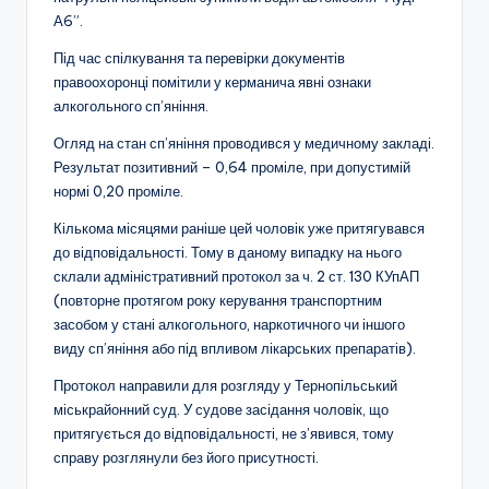
А6”.
Під час спілкування та перевірки документів
правоохоронці помітили у керманича явні ознаки
алкогольного сп’яніння.
Огляд на стан сп’яніння проводився у медичному закладі.
Результат позитивний – 0,64 проміле, при допустимій
нормі 0,20 проміле.
Кількома місяцями раніше цей чоловік уже притягувався
до відповідальності. Тому в даному випадку на нього
склали адміністративний протокол за ч. 2 ст. 130 КУпАП
(повторне протягом року керування транспортним
засобом у стані алкогольного, наркотичного чи іншого
виду сп’яніння або під впливом лікарських препаратів).
Протокол направили для розгляду у Тернопільський
міськрайонний суд. У судове засідання чоловік, що
притягується до відповідальності, не з’явився, тому
справу розглянули без його присутності.