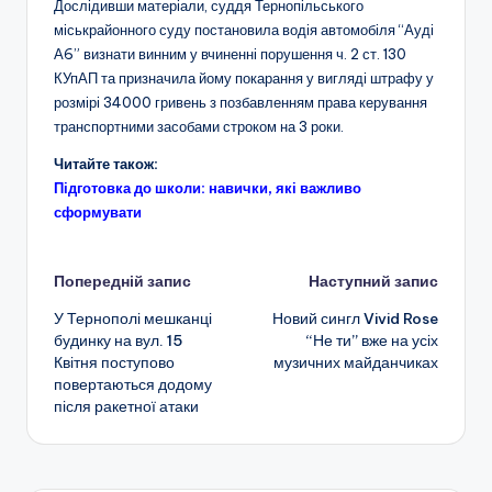
Дослідивши матеріали, суддя Тернопільського
міськрайонного суду постановила водія автомобіля “Ауді
А6” визнати винним у вчиненні порушення ч. 2 ст. 130
КУпАП та призначила йому покарання у вигляді штрафу у
розмірі 34000 гривень з позбавленням права керування
транспортними засобами строком на 3 роки.
Читайте також:
Підготовка до школи: навички, які важливо
сформувати
Навігація
Попередній запис
Наступний запис
У Тернополі мешканці
Новий сингл Vivid Rose
по
будинку на вул. 15
“Не ти” вже на усіх
Квітня поступово
музичних майданчиках
запису
повертаються додому
після ракетної атаки