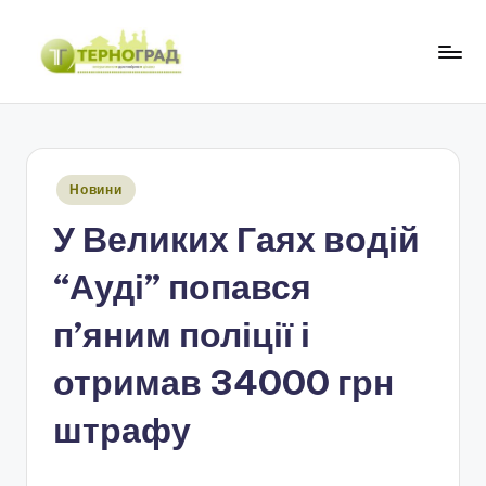
Перейти
до
Т
оперативно.
вмісту
достовірно.
е
цікаво
р
Опубліковано
Новини
н
у
У Великих Гаях водій
о
г
“Ауді” попався
р
п’яним поліції і
а
отримав 34000 грн
д
штрафу