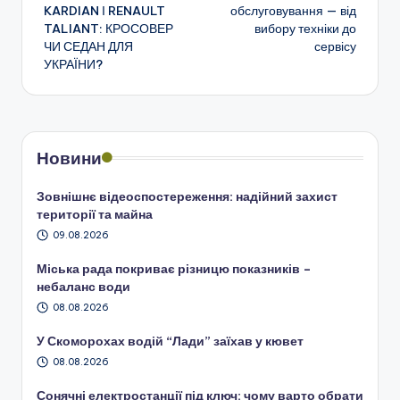
по
KARDIAN І RENAULT
обслуговування — від
TALIANT: КРОСОВЕР
вибору техніки до
запису
ЧИ СЕДАН ДЛЯ
сервісу
УКРАЇНИ?
Новини
Зовнішнє відеоспостереження: надійний захист
території та майна
09.08.2026
Міська рада покриває різницю показників –
небаланс води
08.08.2026
У Скоморохах водій “Лади” заїхав у кювет
08.08.2026
Сонячні електростанції під ключ: чому варто обрати