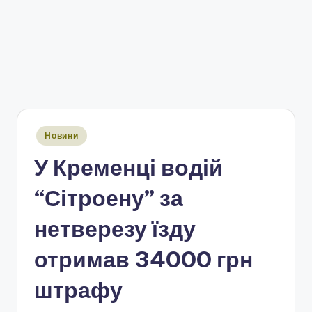
Опубліковано
Новини
у
У Кременці водій
“Сітроену” за
нетверезу їзду
отримав 34000 грн
штрафу