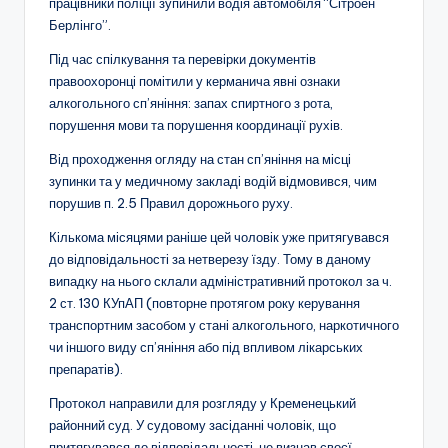
працівники поліції зупинили водія автомобіля “Сітроен
Берлінго”.
Під час спілкування та перевірки документів
правоохоронці помітили у керманича явні ознаки
алкогольного сп’яніння: запах спиртного з рота,
порушення мови та порушення координації рухів.
Від проходження огляду на стан сп’яніння на місці
зупинки та у медичному закладі водій відмовився, чим
порушив п. 2.5 Правил дорожнього руху.
Кількома місяцями раніше цей чоловік уже притягувався
до відповідальності за нетверезу їзду. Тому в даному
випадку на нього склали адміністративний протокол за ч.
2 ст. 130 КУпАП (повторне протягом року керування
транспортним засобом у стані алкогольного, наркотичного
чи іншого виду сп’яніння або під впливом лікарських
препаратів).
Протокол направили для розгляду у Кременецький
районний суд. У судовому засіданні чоловік, що
притягувався до відповідальності, не визнав своєї