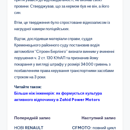
провини. Стверджував, що за кермом був не він, а його
син.
Втім, це твердження було спростоване відеозаписом із
нагрудної камери поліцейських.
Відтак, дослідивши матеріали справи, суддя
Кременецького районного суду постановив водія
автомобіля “Сітроен Берлінго” визнати винним у вчиненні
порушення ч. 2 ст. 130 КУпАП та призначив йому
покарання у вигляді штрафу у розмірі 34000 гривень з
позбавленням права керування транспортними засобами
строком на 3 роки.
Читайте також:
Більше ніж інженерія: як формується культура
активного відпочинку в Zahid Power Motors
Навігація
Попередній запис
Наступний запис
НОВІ RENAULT
CFMOTO: повний цикл