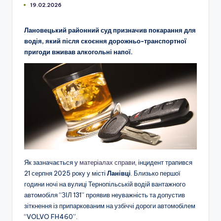
19.02.2026
Лановецький районний суд призначив покарання для
водія, який після скоєння дорожньо-транспортної
пригоди вживав алкогольні напої.
Як зазначається у
матеріалах справи
, інцидент трапився
21 серпня 2025 року у місті
Ланівці
. Близько першої
години ночі на вулиці Тернопільській водій вантажного
автомобіля “ЗІЛ 131” проявив неуважність та допустив
зіткнення із припаркованим на узбіччі дороги автомобілем
“VOLVO FH460”.