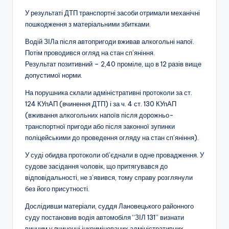
У результаті ДТП транспортні засоби отримали механічні
пошкодження з матеріальними збитками.
Водій ЗІЛа після автопригоди вживав алкогольні напої.
Потім проводився огляд на стан сп’яніння.
Результат позитивний – 2,40 проміле, що в 12 разів вище
допустимої норми.
На порушника склали адміністративні протоколи за ст.
124 КУпАП (вчинення ДТП) і за ч. 4 ст. 130 КУпАП
(вживання алкогольних напоїв після дорожньо-
транспортної пригоди або після законної зупинки
поліцейськими до проведення огляду на стан сп’яніння).
У суді обидва протоколи об’єднали в одне провадження. У
судове засідання чоловік, що притягувався до
відповідальності, не з’явився, тому справу розглянули
без його присутності.
Дослідивши матеріали, суддя Лановецького районного
суду постановив водія автомобіля “ЗІЛ 131” визнати
винним у вчиненні інкримінованих адміністративних