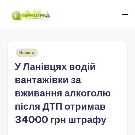
Перейти
до
Т
оперативно.
вмісту
достовірно.
е
цікаво
р
Опубліковано
Новини
н
у
У Ланівцях водій
о
г
вантажівки за
р
вживання алкоголю
а
після ДТП отримав
д
34000 грн штрафу