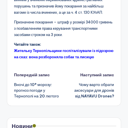
порушень та призначив йому покарання за найбільш
вагоме із числа вчинених, а це за ч. 4 ст. 130 КУпАП.
Призначене покарання – штраф у розмірі 34000 гривень
з позбавленням права керування транспортними
засобами строком на 3 роки.
Читайте також:
Жительку Тернопільщини госпіталізували із підозрою
на сказ: вона розбороняла собак та лисицю
Навігація
Попередній запис
Наступний запис
Вночі до 10° морозу:
Чому варто обрати
по
прогноз погоди у
аксесуари для дронів
Тернополі на 20 лютого
від NAYAVU Drones?
запису
Новини