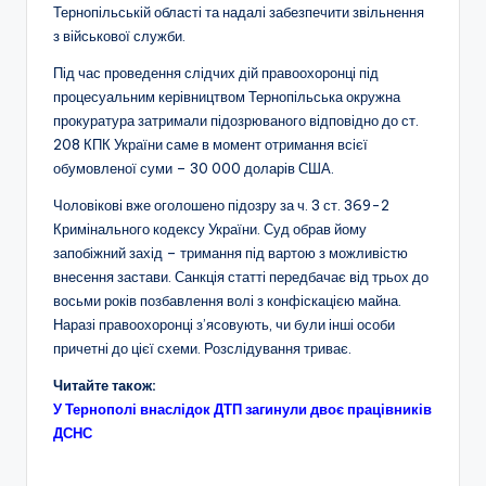
Тернопільській області та надалі забезпечити звільнення
з військової служби.
Під час проведення слідчих дій правоохоронці під
процесуальним керівництвом Тернопільська окружна
прокуратура затримали підозрюваного відповідно до ст.
208 КПК України саме в момент отримання всієї
обумовленої суми – 30 000 доларів США.
Чоловікові вже оголошено підозру за ч. 3 ст. 369-2
Кримінального кодексу України. Суд обрав йому
запобіжний захід – тримання під вартою з можливістю
внесення застави. Санкція статті передбачає від трьох до
восьми років позбавлення волі з конфіскацією майна.
Наразі правоохоронці з’ясовують, чи були інші особи
причетні до цієї схеми. Розслідування триває.
Читайте також:
У Тернополі внаслідок ДТП загинули двоє працівників
ДСНС