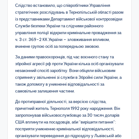
Слідство встановило, що співробітники Управління
стратегічних розслідувань в Тернопільській області разом
із представниками Департамент військової контррозвідки
Служби безпеки України та слідчими районного
управління поліції відкрили кримінальне провадження за
ч. 3 ст. 369-2 КК України – зловживання впливом,
вчинене групою осіб за попередньою змовою.
За даними правоохоронців, під час воєнного стану та
збройної агресії рф проти України кілька осіб організували
незаконний спосіб заробітку. Вони обіцяли військовим
сприяння у звільненні зі служби в Збройні сили України, а
також допомогу в уникненні відповідальності за
самовільне залишення частини.
До протиправної діяльності, за версією слідства,
причетний житель Тернополя 1992 року народження. Він
запропонував військовослужбовцю за 30 тисяч доларів
США вплинути на посадовців, аби “вирішити питання”:
посприяти уникненню кримінальної відповідальності,
організувати переведення до підрозділу у Львівській або