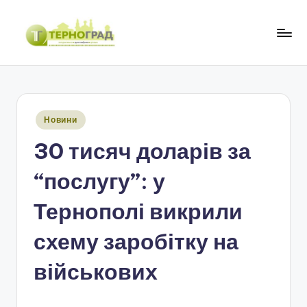
Перейти
до
Т
оперативно.
вмісту
достовірно.
е
цікаво
р
Опубліковано
Новини
н
у
30 тисяч доларів за
о
г
“послугу”: у
р
Тернополі викрили
а
схему заробітку на
д
військових