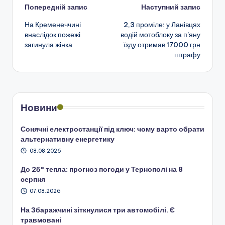
Навігація
Попередній запис
Наступний запис
На Кременеччині
2,3 проміле: у Ланівцях
по
внаслідок пожежі
водій мотоблоку за п’яну
загинула жінка
їзду отримав 17000 грн
запису
штрафу
Новини
Сонячні електростанції під ключ: чому варто обрати
альтернативну енергетику
08.08.2026
До 25° тепла: прогноз погоди у Тернополі на 8
серпня
07.08.2026
На Збаражчині зіткнулися три автомобілі. Є
травмовані