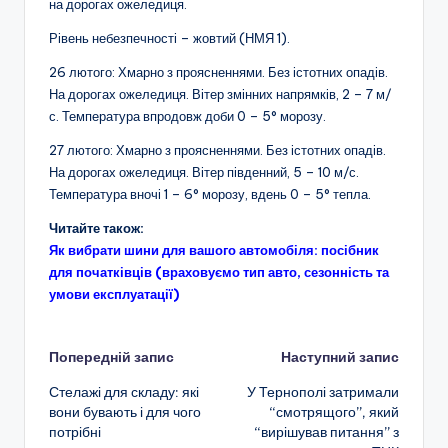
на дорогах ожеледиця.
Рівень небезпечності – жовтий (НМЯ 1).
26 лютого: Хмарно з проясненнями. Без істотних опадів.
На дорогах ожеледиця. Вітер змінних напрямків, 2 – 7 м/
с. Температура впродовж доби 0 – 5° морозу.
27 лютого: Хмарно з проясненнями. Без істотних опадів.
На дорогах ожеледиця. Вітер південний, 5 – 10 м/с.
Температура вночі 1 – 6° морозу, вдень 0 – 5° тепла.
Читайте також:
Як вибрати шини для вашого автомобіля: посібник
для початківців (враховуємо тип авто, сезонність та
умови експлуатації)
Навігація
Попередній запис
Наступний запис
Стелажі для складу: які
У Тернополі затримали
по
вони бувають і для чого
“смотрящого”, який
потрібні
“вирішував питання” з
запису