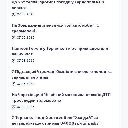
До 25° тепла: прогноз погоди у Тернополі на 8
серпня
07.08.2026
На Збаражчині зіткнулися три автомобілі. Є
травмовані
07.08.2026
Пантеон Героїв у Тернополі стає прикладом для
інших міст
07.08.2026
У Підгаєцькій громаді безвісти зниклого чоловіка
знайшли мертвим
07.08.2026
На Чортківщині 15-річний мотоцикліст скоїв ДТП.
Троє людей травмовано
07.08.2026
У Тернополі водій автомобіля “Хюндай” за
нетверезу їзду отримав 34000 грн штрафу