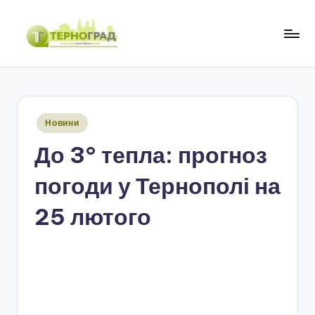
Перейти
до
Т
оперативно.
вмісту
достовірно.
е
цікаво
р
Опубліковано
Новини
н
у
До 3° тепла: прогноз
о
г
погоди у Тернополі на
р
25 лютого
а
д