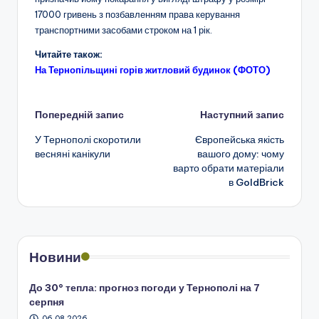
17000 гривень з позбавленням права керування
транспортними засобами строком на 1 рік.
Читайте також:
На Тернопільщині горів житловий будинок (ФОТО)
Навігація
Попередній запис
Наступний запис
У Тернополі скоротили
Європейська якість
по
весняні канікули
вашого дому: чому
варто обрати матеріали
запису
в GoldBrick
Новини
До 30° тепла: прогноз погоди у Тернополі на 7
серпня
06.08.2026