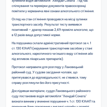
зупинили водія автомобіля “Хюндай Соната”. Під час
спілкування та перевірки документів правоохоронці
помітили у керманича явні ознаки алкогольного сп’яніння.
Огляд на стан сп’яніння проводився на місці зупинки
транспортного засобу. Результат тесту виявився
позитивний – драгер показав 2,49 проміле алкоголю, що
в 12 разів вище допустимої норми.
На порушника склали адміністративний протокол за ч. 1
ст. 130 КУпАП (керування транспортним засобом у стані
алкогольного, наркотичного чи іншого виду сп’яніння або
під впливом лікарських препаратів).
Протокол направили для розгляду у Лановецький
районний суд. У судове засідання чоловік, що
притягувався до відповідальності, не з’явився, тому
справу розглянули без його присутності.
Дослідивши матеріали, суддя Лановецького районного
суду постановив водія автомобіля “Хюндай Соната”
визнати винним у вчиненні порушення ч. 1 ст. 130 КУпАП та
призначив йому покарання у вигляді штрафу у розмірі