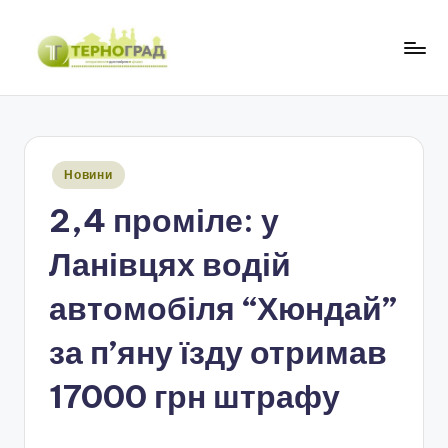
Перейти
до
Т
оперативно.
вмісту
достовірно.
е
цікаво
р
Опубліковано
Новини
н
у
2,4 проміле: у
о
г
Ланівцях водій
р
автомобіля “Хюндай”
а
за п’яну їзду отримав
д
17000 грн штрафу