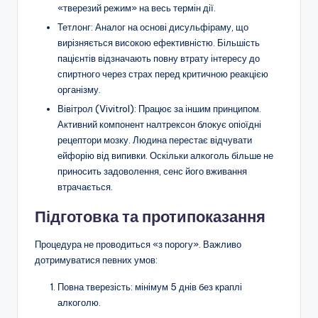
«тверезий режим» на весь термін дії.
Тетлонг: Аналог на основі дисульфіраму, що
вирізняється високою ефективністю. Більшість
пацієнтів відзначають повну втрату інтересу до
спиртного через страх перед критичною реакцією
організму.
Вівітрол (Vivitrol): Працює за іншим принципом.
Активний компонент налтрексон блокує опіоїдні
рецептори мозку. Людина перестає відчувати
ейфорію від випивки. Оскільки алкоголь більше не
приносить задоволення, сенс його вживання
втрачається.
Підготовка та протипоказання
Процедура не проводиться «з порогу». Важливо
дотримуватися певних умов:
Повна тверезість: мінімум 5 днів без краплі
алкоголю.