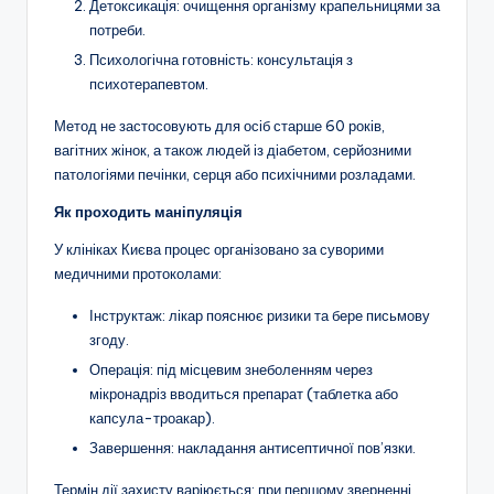
Детоксикація: очищення організму крапельницями за
потреби.
Психологічна готовність: консультація з
психотерапевтом.
Метод не застосовують для осіб старше 60 років,
вагітних жінок, а також людей із діабетом, серйозними
патологіями печінки, серця або психічними розладами.
Як проходить маніпуляція
У клініках Києва процес організовано за суворими
медичними протоколами:
Інструктаж: лікар пояснює ризики та бере письмову
згоду.
Операція: під місцевим знеболенням через
мікронадріз вводиться препарат (таблетка або
капсула-троакар).
Завершення: накладання антисептичної пов’язки.
Термін дії захисту варіюється: при першому зверненні