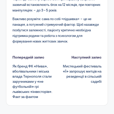
зазвичай встановлюють блок на 12 місяців, при повторних
маніпуляціях – до 3–5 років.
Важливо розуміти: сама по собі «підшивка» – це не
панацея, а потужний стримуючий фактор. Щоб назавжди
позбутися залежності, пацієнту критично необхідна
підтримка родини та робота з психологом для
формування нових життєвих звичок.
Навігація
Попередній запис
Наступний запис
Як бренд ФК «Нива»,
Мистецький фестиваль
по
вболівальники і міська
«Ї» запрошує митців на
влада Тернополя стали
резиденції в сільській
запису
заручниками у «не
садибі
футбольній» грі
львівських «інвесторів».
Факт за фактом