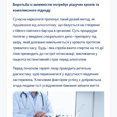
Боротьба із залежністю потребує рішучих кроків та
комплексного підходу.
Сучасна наркологія пропонує такий дієвий метод, як
підшивання від алкоголізму
, що базується на створенні
стійкого хімічного бар’єра в організмі. Суть процедури
полягає у введенні спеціального депо-препарату під
шкіру, який дозовано вивільняється у кровотік протягом
тривалого часу. Будь-яка спроба вжити спиртне на тлі дії
ліків призводить до гострої інтоксикації, викликаючи у
пацієнта інстинктивний страх перед алкоголем.
Перед початком терапії лікар проводить ретельну
діагностику, щоб переконатися у відсутності медичних
застережень. Ключовим фактором успіху є добровільна
згода людини та її усвідомлене бажання змінити життя.