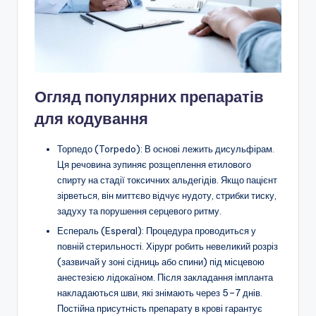
Огляд популярних препаратів
для кодування
Торпедо (Torpedo): В основі лежить дисульфірам.
Ця речовина зупиняє розщеплення етилового
спирту на стадії токсичних альдегідів. Якщо пацієнт
зірветься, він миттєво відчує нудоту, стрибки тиску,
задуху та порушення серцевого ритму.
Еспераль (Esperal): Процедура проводиться у
повній стерильності. Хірург робить невеликий розріз
(зазвичай у зоні сідниць або спини) під місцевою
анестезією лідокаїном. Після закладання імпланта
накладаються шви, які знімають через 5–7 днів.
Постійна присутність препарату в крові гарантує