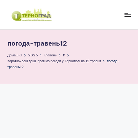
Перейти
до
Т
оперативно.
вмісту
достовірно.
е
цікаво
погода-травень12
р
н
Домашня
2026
Травень
11
Короткочасні дощі: прогноз погоди у Тернополі на 12 травня
погода-
о
травень12
г
р
а
д