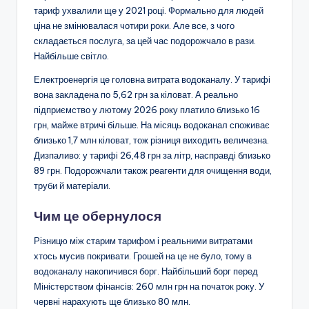
тариф ухвалили ще у 2021 році. Формально для людей
ціна не змінювалася чотири роки. Але все, з чого
складається послуга, за цей час подорожчало в рази.
Найбільше світло.
Електроенергія це головна витрата водоканалу. У тарифі
вона закладена по 5,62 грн за кіловат. А реально
підприємство у лютому 2026 року платило близько 16
грн, майже втричі більше. На місяць водоканал споживає
близько 1,7 млн кіловат, тож різниця виходить величезна.
Дизпаливо: у тарифі 26,48 грн за літр, насправді близько
89 грн. Подорожчали також реагенти для очищення води,
труби й матеріали.
Чим це обернулося
Різницю між старим тарифом і реальними витратами
хтось мусив покривати. Грошей на це не було, тому в
водоканалу накопичився борг. Найбільший борг перед
Міністерством фінансів: 260 млн грн на початок року. У
червні нарахують ще близько 80 млн.