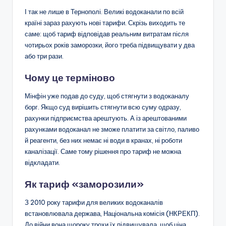
І так не лише в Тернополі. Великі водоканали по всій
країні зараз рахують нові тарифи. Скрізь виходить те
саме: щоб тариф відповідав реальним витратам після
чотирьох років заморозки, його треба підвищувати у два
або три рази.
Чому це терміново
Мінфін уже подав до суду, щоб стягнути з водоканалу
борг. Якщо суд вирішить стягнути всю суму одразу,
рахунки підприємства арештують. А із арештованими
рахунками водоканал не зможе платити за світло, паливо
й реагенти, без них немає ні води в кранах, ні роботи
каналізації. Саме тому рішення про тариф не можна
відкладати.
Як тариф «заморозили»
З 2010 року тарифи для великих водоканалів
встановлювала держава, Національна комісія (НКРЕКП).
До війни вона щороку трохи їх підвищувала, щоб ціна