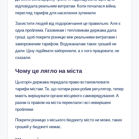
відповідала реальним витратам. Коли почалася війна,
перегляд тарифів для населення зупинили.
Захистити людей від подорожчання це правильно. Але є
одна проблема. Газовикам і тепловикам держава дала
гроші, щоб покрити різницю між реальними витратами і
замороженим тарифом. Водоканалам таких грошей не
дали. Ціну підіймати заборонили, а з чого працювати, не
сказали.
Чому це лягло на міста
Цьогоріч держава передала право встановлювати
тарифи містам. Те, що чотири роки робив регулятор, тепер
мають вирішувати органи місцевого самоврядування. А
разом із правом на міста переклали і всі невирішені
проблеми.
Покрити різницю з міського бюджету місто не може, таких
грошей у бюджеті немає.