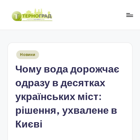
Перейти
до
Т
оперативно.
вмісту
достовірно.
е
цікаво
р
Опубліковано
Новини
н
у
Чому вода дорожчає
о
г
одразу в десятках
р
українських міст:
а
рішення, ухвалене в
д
Києві