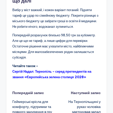
Що далі
Вибір у міст важкий, і кожен варіант поганий. Підняти
тариф це удар по сімейному бюджету. Покрити різницю з
міського бюджету це забрати гроші в освіти й медицини.
Не робити нічого, водоканал зупиниться.
Попередній розрахунок близько 98,50 грн за кубометр.
Але це ще не тариф, а лише цифри для перевірки.
Остаточне рішення має ухвалити місто, найближчими
місяцями. Для малозабезпечених родин залишається
субсидія.
Читайте також –
Сергій Надал: Тернопіль – серед претендентів на
звання «Європейська зелена столиця 2028»
Навігація
Попередній запис
Наступний запис
Геймерські крісла для
На Тернопільщині у
по
комфорту, підтримки та
руках чоловіка
повного занурення в гру
здетонував запал