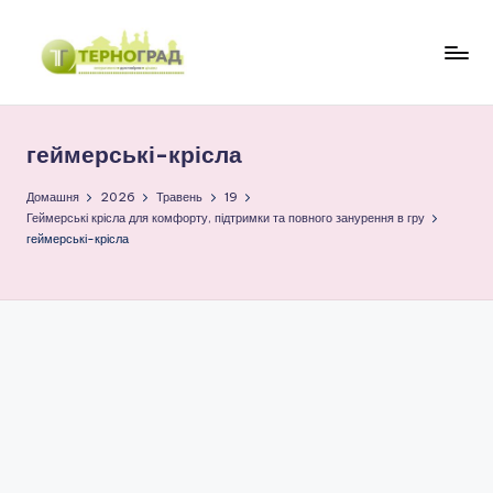
Перейти
до
Т
оперативно.
вмісту
достовірно.
е
цікаво
геймерські-крісла
р
н
Домашня
2026
Травень
19
Геймерські крісла для комфорту, підтримки та повного занурення в гру
о
геймерські-крісла
г
р
а
д