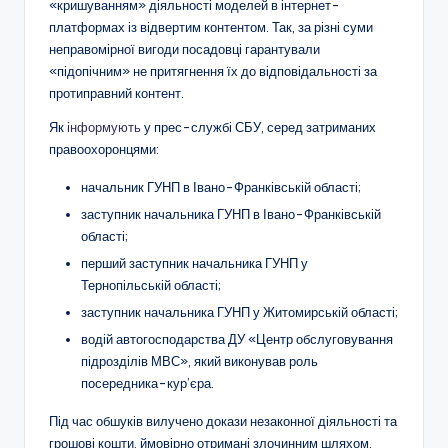
«кришуванням» діяльності моделей в інтернет-
платформах із відвертим контентом. Так, за різні суми
неправомірної вигоди посадовці гарантували
«підопічним» не притягнення їх до відповідальності за
протиправний контент.
Як
інформують
у прес-службі СБУ, серед затриманих
правоохоронцями:
начальник ГУНП в Івано-Франківській області;
заступник начальника ГУНП в Івано-Франківській
області;
перший заступник начальника ГУНП у
Тернопільській області;
заступник начальника ГУНП у Житомирській області;
водій автогосподарства ДУ «Центр обслуговування
підрозділів МВС», який виконував роль
посередника-кур’єра.
Під час обшуків вилучено докази незаконної діяльності та
грошові кошти, ймовірно отримані злочинним шляхом.