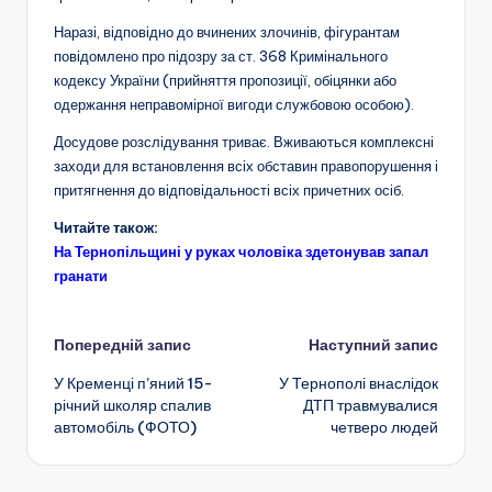
Наразі, відповідно до вчинених злочинів, фігурантам
повідомлено про підозру за ст. 368 Кримінального
кодексу України (прийняття пропозиції, обіцянки або
одержання неправомірної вигоди службовою особою).
Досудове розслідування триває. Вживаються комплексні
заходи для встановлення всіх обставин правопорушення і
притягнення до відповідальності всіх причетних осіб.
Читайте також:
На Тернопільщині у руках чоловіка здетонував запал
гранати
Навігація
Попередній запис
Наступний запис
У Кременці п’яний 15-
У Тернополі внаслідок
по
річний школяр спалив
ДТП травмувалися
автомобіль (ФОТО)
четверо людей
запису