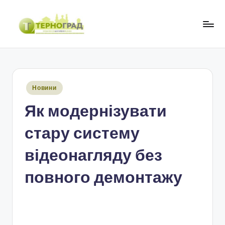
Перейти
до
Т
оперативно.
вмісту
достовірно.
е
цікаво
р
Опубліковано
Новини
н
у
Як модернізувати
о
г
стару систему
р
відеонагляду без
а
повного демонтажу
д