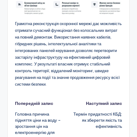
Грамотна реконструкція охоронної мережі дає можливість
отримати сучасний функціонал без колосальних витрат
на повний демонтаж. Використання наявних кабелів,
гібридних рішень, інтелектуальної аналітики та
інтегрованих панелей керування дозволяє перетворити
застарілу інфраструктуру на ефективний цифровий
комплекс. У результаті власник отримує стабільний
контроль території, віддалений моніторинг, швидке
реагування на події та значне продовження ресурсу всієї
системи безпеки.
Навігація
Попередній запис
Наступний запис
Головна причина
Термін придатності КБД:
по
підняття ціни на воду –
як зберегти якість та
зростання цін на
ефективність
запису
електроенергію для