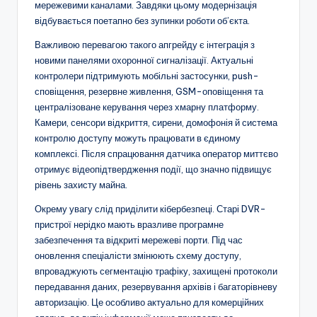
мережевими каналами. Завдяки цьому модернізація
відбувається поетапно без зупинки роботи об’єкта.
Важливою перевагою такого апгрейду є інтеграція з
новими панелями охоронної сигналізації. Актуальні
контролери підтримують мобільні застосунки, push-
сповіщення, резервне живлення, GSM-оповіщення та
централізоване керування через хмарну платформу.
Камери, сенсори відкриття, сирени, домофонія й система
контролю доступу можуть працювати в єдиному
комплексі. Після спрацювання датчика оператор миттєво
отримує відеопідтвердження події, що значно підвищує
рівень захисту майна.
Окрему увагу слід приділити кібербезпеці. Старі DVR-
пристрої нерідко мають вразливе програмне
забезпечення та відкриті мережеві порти. Під час
оновлення спеціалісти змінюють схему доступу,
впроваджують сегментацію трафіку, захищені протоколи
передавання даних, резервування архівів і багаторівневу
авторизацію. Це особливо актуально для комерційних