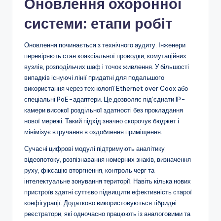
Оновлення охоронної
системи: етапи робіт
Оновлення починається з технічного аудиту. Інженери
перевіряють стан коаксіальної проводки, комутаційних
вузлів, розподільчих шаф і точок живлення. У більшості
випадків існуючі лінії придатні для подальшого
використання через технології Ethernet over Coax або
спеціальні PoE-адаптери. Це дозволяє під’єднати IP-
камери високої роздільної здатності без прокладання
нової мережі. Такий підхід значно скорочує бюджет і
мінімізує втручання в оздоблення приміщення.
Сучасні цифрові модулі підтримують аналітику
відеопотоку, розпізнавання номерних знаків, визначення
руху, фіксацію вторгнення, контроль черг та
інтелектуальне зонування території. Навіть кілька нових
пристроїв здатні суттєво підвищити ефективність старої
конфігурації. Додатково використовуються гібридні
реєстратори, які одночасно працюють із аналоговими та