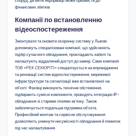
споруд, де витік інформації може призвести до
фінансових збитків.
Компанії по встановленню
відеоспостереження
Змонтувати та оновити охоронну систему у Львові
допоможуть спеціалізовані компанії, що здійснюють
підбір сучасного обладнання, прокладають кабелі та
налаштують віддалений доступ до камер. Саме компанія
ТОВ «РЕК СЕКЮРІТІ»
спеціалізується на впровадженні
та реновації систем відеоспостереження, мережевої
інфраструктури та сигналізації вже встановленої на
об’єкті. Фахівці виконують технічне обстеження,
підбирають сумісні компоненти, проводять інтеграцію IP-
обладнання зі старими лініями зв’язку. Також
забезпечується подальша підтримка об’єкта.
Професійний монтаж та сервісне обслуговування
дозволяють уникнути несумісності обладнання й помилок
під час налаштування.