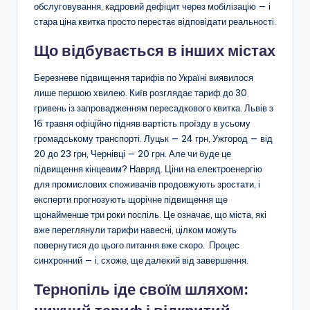
обслуговування, кадровий дефіцит через мобілізацію — і
стара ціна квитка просто перестає відповідати реальності.
Що відбувається в інших містах
Березневе підвищення тарифів по Україні виявилося
лише першою хвилею. Київ розглядає тариф до 30
гривень із запровадженням пересадкового квитка. Львів з
16 травня офіційно підняв вартість проїзду в усьому
громадському транспорті. Луцьк — 24 грн, Ужгород — від
20 до 23 грн, Чернівці — 20 грн. Але чи буде це
підвищення кінцевим? Навряд. Ціни на електроенергію
для промислових споживачів продовжують зростати, і
експерти прогнозують щорічне підвищення ще
щонайменше три роки поспіль. Це означає, що міста, які
вже переглянули тарифи навесні, цілком можуть
повернутися до цього питання вже скоро. Процес
синхронний — і, схоже, ще далекий від завершення.
Тернопіль іде своїм шляхом: