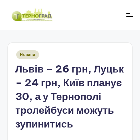
Перейти
до
Т
оперативно.
вмісту
достовірно.
е
цікаво
р
Опубліковано
Новини
н
у
Львів – 26 грн, Луцьк
о
г
– 24 грн, Київ планує
р
30, а у Тернополі
а
тролейбуси можуть
д
зупинитись