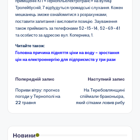
приміщенні КП «Тернопільелектротранс» на вулиці
Тролейбусній, 7 відбудуться громадські слухання. Кожен
мешканець зможе ознайомитися з розрахунками,
поставити запитання і висловити позицію. Зауваження
також приймають за телефонами 52-15-14, 52-69-41
та особисто за адресою вул. Коперника, 1.
Читайте також:
Головна причина підняття ціни на воду – зростання
цін на електроенергію для підприємств у три рази
Навігація
Попередній запис
Наступний запис
Пориви вітру: прогноз
На Теребовлянщині
по
погоди у Тернополі на
спіймали браконьєра,
22 травня
який сітками ловив рибу
запису
Новини