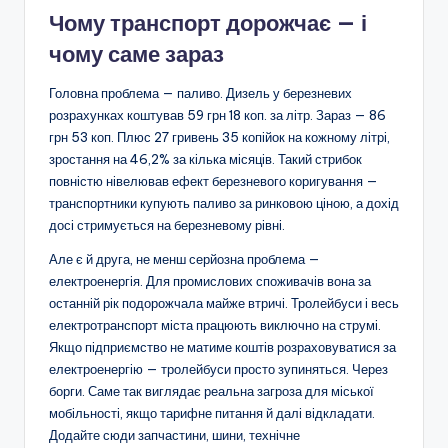
Чому транспорт дорожчає — і
чому саме зараз
Головна проблема — паливо. Дизель у березневих
розрахунках коштував 59 грн 18 коп. за літр. Зараз — 86
грн 53 коп. Плюс 27 гривень 35 копійок на кожному літрі,
зростання на 46,2% за кілька місяців. Такий стрибок
повністю нівелював ефект березневого коригування —
транспортники купують паливо за ринковою ціною, а дохід
досі стримується на березневому рівні.
Але є й друга, не менш серйозна проблема —
електроенергія. Для промислових споживачів вона за
останній рік подорожчала майже втричі. Тролейбуси і весь
електротранспорт міста працюють виключно на струмі.
Якщо підприємство не матиме коштів розраховуватися за
електроенергію — тролейбуси просто зупиняться. Через
борги. Саме так виглядає реальна загроза для міської
мобільності, якщо тарифне питання й далі відкладати.
Додайте сюди запчастини, шини, технічне