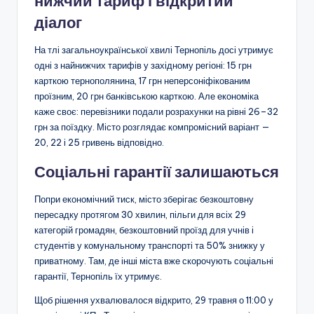
нижчий тариф і відкритий
діалог
На тлі загальноукраїнської хвилі Тернопіль досі утримує
одні з найнижчих тарифів у західному регіоні: 15 грн
карткою тернополянина, 17 грн неперсоніфікованим
проїзним, 20 грн банківською карткою. Але економіка
каже своє: перевізники подали розрахунки на рівні 26–32
грн за поїздку. Місто розглядає компромісний варіант —
20, 22 і 25 гривень відповідно.
Соціальні гарантії залишаються
Попри економічний тиск, місто зберігає безкоштовну
пересадку протягом 30 хвилин, пільги для всіх 29
категорій громадян, безкоштовний проїзд для учнів і
студентів у комунальному транспорті та 50% знижку у
приватному. Там, де інші міста вже скорочують соціальні
гарантії, Тернопіль їх утримує.
Щоб рішення ухвалювалося відкрито, 29 травня о 11:00 у