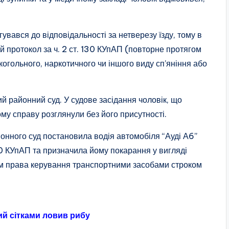
увався до відповідальності за нетверезу їзду, тому в
й протокол за ч. 2 ст. 130 КУпАП (повторне протягом
огольного, наркотичного чи іншого виду сп’яніння або
 районний суд. У судове засідання чоловік, що
ому справу розглянули без його присутності.
онного суд постановила водія автомобіля “Ауді А6”
30 КУпАП та призначила йому покарання у вигляді
м права керування транспортними засобами строком
ий сітками ловив рибу