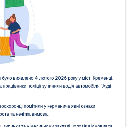
 було виявлено 4 лютого 2026 року у місті Кременці.
а працівники поліції зупинили водія автомобіля “Ауді
авоохоронці помітили у керманича явні ознаки
рота та нечітка вимова.
ці зупинки та у медичному закладі чоловік відмовився,