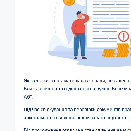
Як зазначається у
матеріалах справи
, порушення
Близько четвертої години ночі на вулиці Березин
А6”.
Під час спілкування та перевірки документів пр
алкогольного сп’яніння: різкий запах спиртного з 
Від проходження огляду на стан сп’яніння на міс