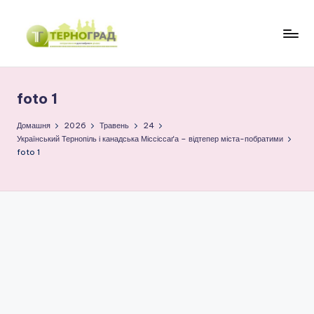
Перейти
до
Т
оперативно.
вмісту
достовірно.
е
цікаво
foto 1
р
н
Домашня
2026
Травень
24
Український Тернопіль і канадська Міссіссаґа – відтепер міста-побратими
о
foto 1
г
р
а
д