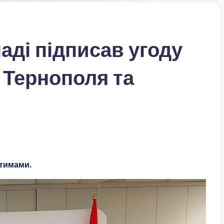
аді підписав угоду
 Тернополя та
атимами.