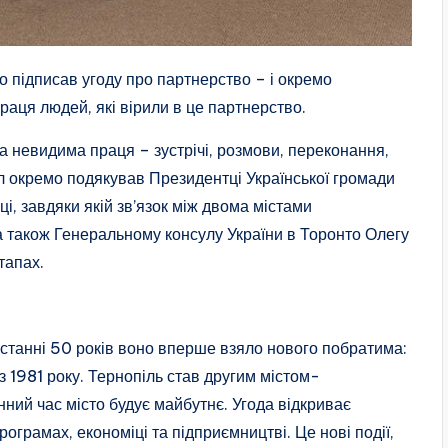
 підписав угоду про партнерство – і окремо
праця людей, які вірили в це партнерство.
 невидима праця – зустрічі, розмови, переконання,
л окремо подякував Президентці Української громади
ці, завдяки якій зв’язок між двома містами
а також Генеральному консулу України в Торонто Олегу
тапах.
 останні 50 років воно вперше взяло нового побратима:
 1981 року. Тернопіль став другим містом-
нний час місто будує майбутнє. Угода відкриває
програмах, економіці та підприємництві. Це нові події,