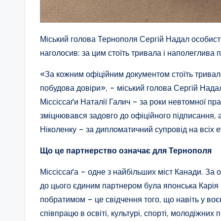
Міський голова Тернополя Сергій Надал особисто
наголосив: за цим стоїть тривала і наполеглива 
«За кожним офіційним документом стоїть тривала
побудова довіри», – міський голова Сергій Нада
Міссіссаґи Наталії Галич – за роки невтомної пра
зміцнювався задовго до офіційного підписання, 
Ніколенку – за дипломатичний супровід на всіх е
Що це партнерство означає для Тернополя
Міссіссаґа – одне з найбільших міст Канади. За
до цього єдиним партнером була японська Карія з
побратимом – це свідчення того, що навіть у воє
співпрацю в освіті, культурі, спорті, молодіжних 