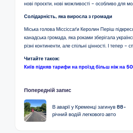
нові проєкти, нові можливості – особливо для мо
Солідарність, яка виросла з громади
Міська голова Міссіссаґи Керолин Періш підкрес
канадська громада, яка роками зберігала українсь
різні континенти, але спільні цінності. І тепер – 
Читайте також:
Київ підняв тарифи на проїзд більш ніж на 5
Навігація
Попередній запис
по
В аварії у Кременці загинув 88-
річний водій легкового авто
запису