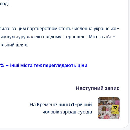
лоді.
лила: за цим партнерством стоїть численна українсько-
ку культуру далеко від дому. Тернопіль і Міссіссаґа –
спільний шлях.
0% – інші міста теж переглядають ціни
Наступний запис
На Кременеччині 51-річний
чоловік зарізав сусіда