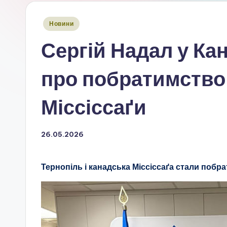
Опубліковано
Новини
у
Сергій Надал у Кан
про побратимство
Міссіссаґи
26.05.2026
Тернопіль і канадська Міссіссаґа стали побр