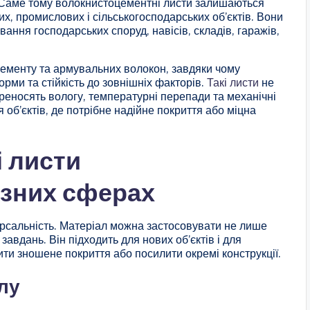
. Саме тому волокнистоцементні листи залишаються
, промислових і сільськогосподарських об’єктів. Вони
ання господарських споруд, навісів, складів, гаражів,
цементу та армувальних волокон, завдяки чому
орми та стійкість до зовнішніх факторів.
Такі листи
не
реносять вологу, температурні перепади та механічні
об’єктів, де потрібне надійне покриття або міцна
 листи
ізних сферах
ерсальність. Матеріал можна застосовувати не лише
завдань. Він підходить для нових об’єктів і для
нити зношене покриття або посилити окремі конструкції.
лу