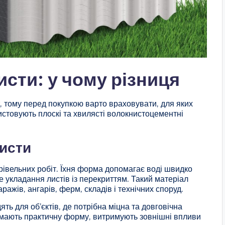
исти: у чому різниця
, тому перед покупкою варто враховувати, для яких
истовують плоскі та хвилясті волокнистоцементні
листи
рівельних робіт. Їхня форма допомагає воді швидко
не укладання листів із перекриттям. Такий матеріал
ражів, ангарів, ферм, складів і технічних споруд.
ть для об’єктів, де потрібна міцна та довговічна
 мають практичну форму, витримують зовнішні впливи