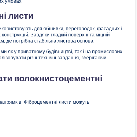
их умовах.
ні листи
використовують для обшивки, перегородок, фасадних і
конструкцій. Завдяки гладкій поверхні та міцній
ам, де потрібна стабільна листова основа.
ми як у приватному будівництві, так і на промислових
лізовувати різні технічні завдання, зберігаючи
ати волокнистоцементні
апрямків. Фіброцементні листи можуть