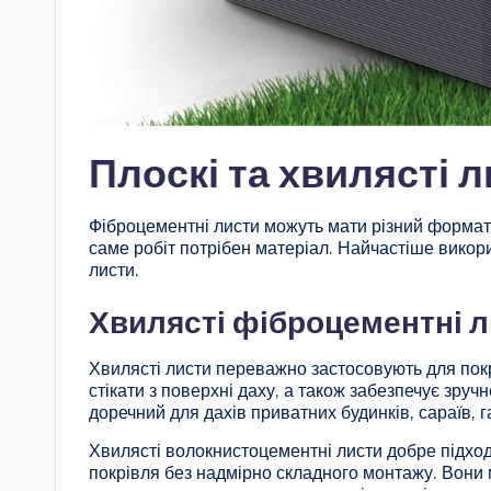
Плоскі та хвилясті л
Фіброцементні листи можуть мати різний формат
саме робіт потрібен матеріал. Найчастіше викор
листи.
Хвилясті фіброцементні 
Хвилясті листи переважно застосовують для пок
стікати з поверхні даху, а також забезпечує зруч
доречний для дахів приватних будинків, сараїв, га
Хвилясті волокнистоцементні листи добре підходя
покрівля без надмірно складного монтажу. Вони