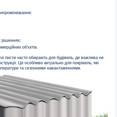
о випромінювання;
х рішеннях;
мерційних об’єктів.
і листи часто обирають для будівель, де важлива не
струкції. Це особливо актуально для покрівель, які
емператури та сезонними навантаженнями.