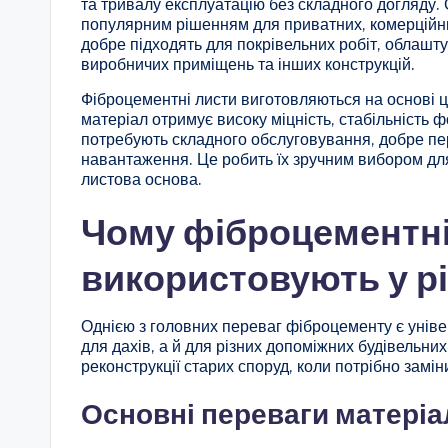
та тривалу експлуатацію без складного догляду
популярним рішенням для приватних, комерційних
добре підходять для покрівельних робіт, облаштув
виробничих приміщень та інших конструкцій.
Фіброцементні листи виготовляються на основі 
матеріал отримує високу міцність, стабільність ф
потребують складного обслуговування, добре пе
навантаження. Це робить їх зручним вибором для 
листова основа.
Чому фіброцементні
використовують у р
Однією з головних переваг фіброцементу є унів
для дахів, а й для різних допоміжних будівельних 
реконструкції старих споруд, коли потрібно замі
Основні переваги матеріа