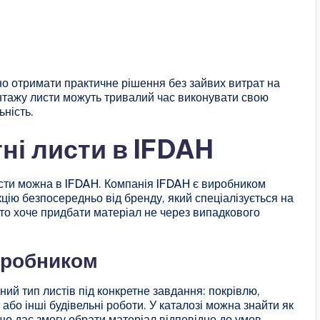
бно отримати практичне рішення без зайвих витрат на
нтажу листи можуть тривалий час виконувати свою
ьність.
ні листи в IFDAH
сти можна в IFDAH. Компанія IFDAH є виробником
кцію безпосередньо від бренду, який спеціалізується на
то хоче придбати матеріал не через випадкового
иробником
ий тип листів під конкретне завдання: покрівлю,
або інші будівельні роботи. У каталозі можна знайти як
 що дає змогу обрати матеріал відповідно до умов