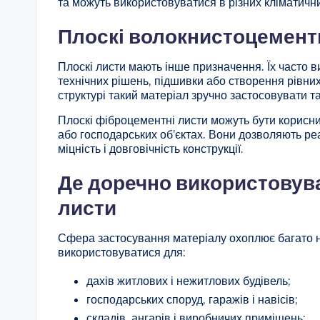
та можуть використовуватися в різних кліматичн
Плоскі волокнистоцемент
Плоскі листи мають інше призначення. Їх часто 
технічних рішень, підшивки або створення рівних 
структурі такий матеріал зручно застосовувати т
Плоскі фіброцементні листи можуть бути корисни
або господарських об’єктах. Вони дозволяють реа
міцність і довговічність конструкції.
Де доречно використовув
листи
Сфера застосування матеріалу охоплює багато н
використовуватися для:
дахів житлових і нежитлових будівель;
господарських споруд, гаражів і навісів;
складів, ангарів і виробничих приміщень;