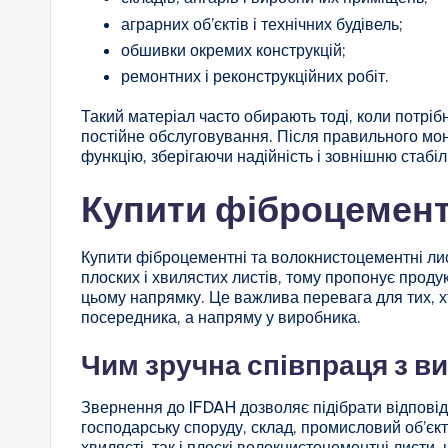
аграрних об’єктів і технічних будівель;
обшивки окремих конструкцій;
ремонтних і реконструкційних робіт.
Такий матеріал часто обирають тоді, коли потрі
постійне обслуговування. Після правильного мо
функцію, зберігаючи надійність і зовнішню стабіл
Купити фіброцемент
Купити фіброцементні та волокнистоцементні ли
плоских і хвилястих листів, тому пропонує проду
цьому напрямку. Це важлива перевага для тих, х
посередника, а напряму у виробника.
Чим зручна співпраця з в
Звернення до IFDAH дозволяє підібрати відповідн
господарську споруду, склад, промисловий об’єкт 
хвилясті, так і плоскі волокнистоцементні листи,