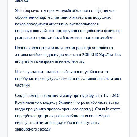
закладі.
Як
інформують
у прес-службі обласної поліції, під час
оформлення адміністративних матеріалів порушник
почав поводитися агресивно, висловлювався
нецензурною лайкою, погрожував поліцейським фізичною
розправою та дістав ніж з багажника свого автомобіля.
Правоохоронці припинили протиправні дії чоловіка та
затримали його відповідно до статті 208 КПК України. Ніж
вилучили та направили на експертизу.
Як з’ясувалося, чоловік є військовослужбовцем та
перебуває в розшуку за самовільне залишення військової
частини.
Слідчі поліції повідомили йому про підозру за ч. 1 ст. 345
Кримінального кодексу України (погроза або насильство
щодо працівника правоохоронного органу). Санкція статті
передбачає до трьох років позбавлення волі. Наразі
вирішується питання щодо обрання фігуранту
запобіжного заходу.