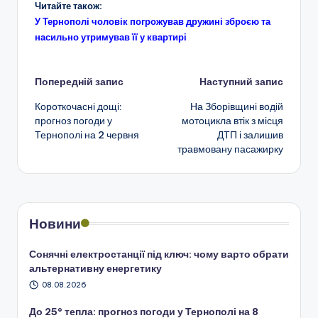
Читайте також:
У Тернополі чоловік погрожував дружині зброєю та
насильно утримував її у квартирі
Навігація
Попередній запис
Наступний запис
Короткочасні дощі:
На Зборівщині водій
по
прогноз погоди у
мотоцикла втік з місця
Тернополі на 2 червня
ДТП і залишив
запису
травмовану пасажирку
Новини
Сонячні електростанції під ключ: чому варто обрати
альтернативну енергетику
08.08.2026
До 25° тепла: прогноз погоди у Тернополі на 8