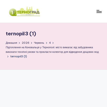
Перейти
до
Т
оперативно.
вмісту
достовірно.
е
цікаво
ternopil3 (1)
р
н
Домашня
2026
Червень
4
Підтоплення на Коновальця у Тернополі: місто вимагає від забудовника
о
виконати технічні умови та прокласти колектор для відведення дощових вод
ternopil3 (1)
г
р
а
д