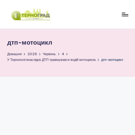
Перейти
до
Т
оперативно.
вмісту
достовірно.
е
цікаво
дтп-мотоцикл
р
н
Домашня
2026
Червень
4
У Тернополі внаслідок ДТП травмувався водій мотоцикла
дтп-мотоцикл
о
г
р
а
д