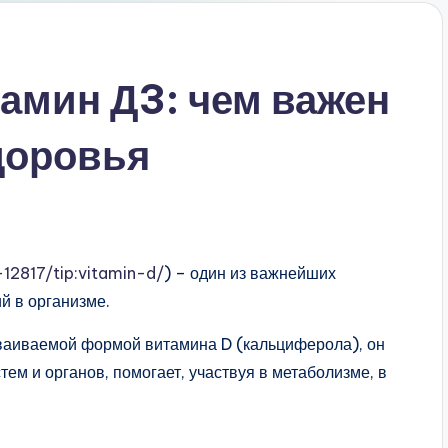
амин Д3: чем важен
доровья
y-12817/tip:vitamin-d/
) – один из важнейших
 в организме.
сваиваемой формой витамина D (кальциферола), он
ем и органов, помогает, участвуя в метаболизме, в