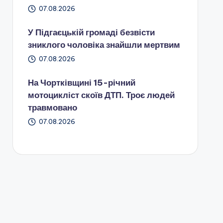
07.08.2026
У Підгаєцькій громаді безвісти
зниклого чоловіка знайшли мертвим
07.08.2026
На Чортківщині 15-річний
мотоцикліст скоїв ДТП. Троє людей
травмовано
07.08.2026