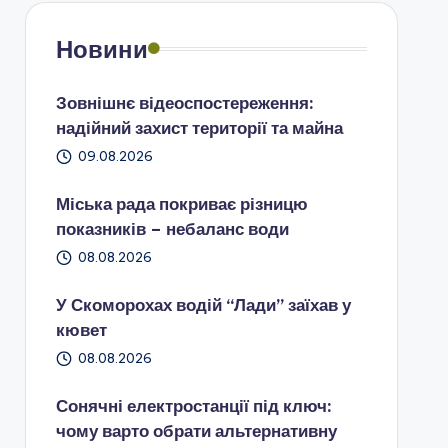
Новини
Зовнішнє відеоспостереження:
надійний захист території та майна
09.08.2026
Міська рада покриває різницю
показників – небаланс води
08.08.2026
У Скоморохах водій “Лади” заїхав у
кювет
08.08.2026
Сонячні електростанції під ключ:
чому варто обрати альтернативну