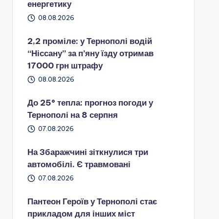
енергетику
08.08.2026
2,2 проміле: у Тернополі водій
“Ніссану” за п’яну їзду отримав
17000 грн штрафу
08.08.2026
До 25° тепла: прогноз погоди у
Тернополі на 8 серпня
07.08.2026
На Збаражчині зіткнулися три
автомобілі. Є травмовані
07.08.2026
Пантеон Героїв у Тернополі стає
прикладом для інших міст