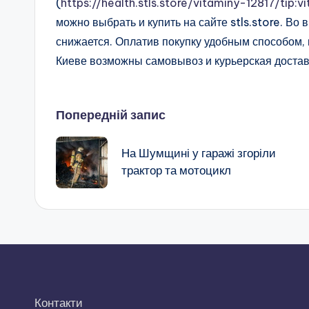
(
https://health.stls.store/vitaminy-12817/tip:v
можно выбрать и купить на сайте stls.store. Во 
снижается. Оплатив покупку удобным способом, 
Киеве возможны самовывоз и курьерская достав
Навігація
Попередній запис
по
На Шумщині у гаражі згоріли
трактор та мотоцикл
запису
Контакти