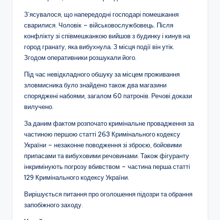
З’ясувалося, що напередодні господарі помешкання
сварилися. Чоловік – військовослужбовець. Після
конфлікту зі співмешканкою вийшов з будинку і кинув на
город гранату, яка вибухнула. З місця події він утік.
Згодом оперативники розшукали його.
Під час невідкладного обшуку за місцем проживання
зловмисника було знайдено також два магазини
споряджені набоями, загалом 60 патронів. Речові докази
вилучено.
За даним фактом розпочато кримінальне провадження за
частиною першою статті 263 Кримінального кодексу
України – незаконне поводження зі зброєю, бойовими
припасами та вибуховими речовинами. Також фігуранту
інкримінують погрозу вбивством – частина перша статті
129 Кримінального кодексу України.
Вирішується питання про оголошення підозри та обрання
запобіжного заходу.