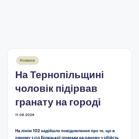
Опубліковано
Новини
у
На Тернопільщині
чоловік підірвав
гранату на городі
11.06.2026
На лінію 102 надійшло повідомлення про те, що в
одному з сіл Білецької громади на одному з обійсть