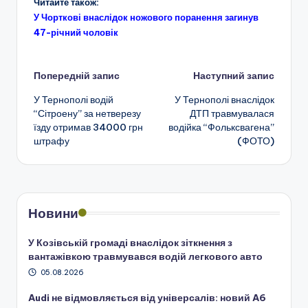
Читайте також:
У Чорткові внаслідок ножового поранення загинув
47-річний чоловік
Навігація
Попередній запис
Наступний запис
У Тернополі водій
У Тернополі внаслідок
по
“Сітроену” за нетверезу
ДТП травмувалася
їзду отримав 34000 грн
водійка “Фольксвагена”
запису
штрафу
(ФОТО)
Новини
У Козівській громаді внаслідок зіткнення з
вантажівкою травмувався водій легкового авто
05.08.2026
Audi не відмовляється від універсалів: новий A6