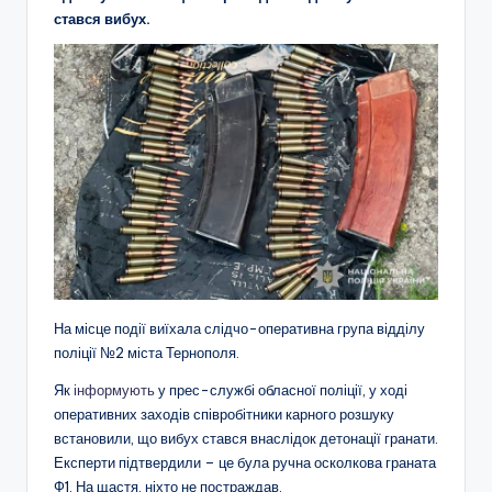
стався вибух.
На місце події виїхала слідчо-оперативна група відділу
поліції №2 міста Тернополя.
Як
інформують
у прес-службі обласної поліції, у ході
оперативних заходів співробітники карного розшуку
встановили, що вибух стався внаслідок детонації гранати.
Експерти підтвердили – це була ручна осколкова граната
Ф1. На щастя, ніхто не постраждав.