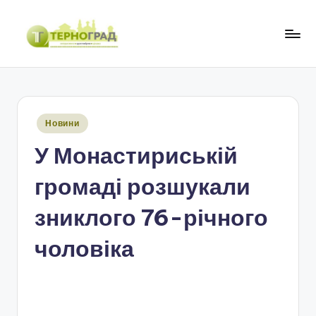
Перейти
до
Т
оперативно.
вмісту
достовірно.
е
цікаво
р
Опубліковано
Новини
н
у
У Монастириській
о
г
громаді розшукали
р
зниклого 76-річного
а
чоловіка
д