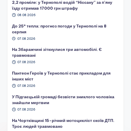
2,2 проміле: у Тернополі водій “Ніссану” за п’яну
їзду отримав 17000 грн штрафу
08.08.2026
До 25° тепла: прогноз погоди у Тернополі на 8
серпня
07.08.2026
На Збаражчині зіткнулися три автомобілі. Є
травмовані
07.08.2026
Пантеон Героїв у Тернополі стає прикладом для
інших міст
07.08.2026
У Підгаєцькій громаді безвісти зниклого чоловіка
знайшли мертвим
07.08.2026
На Чортківщині 15-річний мотоцикліст скоїв ДТП.
Троє людей травмовано