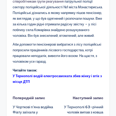
співробітникам групи реагування
патрульної поліції
сектору поліцейської діяльності №1 міста Монастириська.
Поліцейські дізнались в якому напрямку пішов пенсіонер,
як виглядав, у що був одягнений і розпочали пошуки. Вже
за кілька годин рідні отримали радісну звістку – у лісі
поблизу села Комарівка знайдено розшукуваного
чоловіка. Він був знесилений, втомлений, але живий.
Аби допомогти пенсіонерові вибратися з лісу поліцейські
попросили працівників лісового господарства, котрі
працювали неподалік, вивезти його возом. На щастя, з
чоловіком усе гаразд.
Читайте також:
У Тернополі водій електросамоката збив жінку і втік з
місця ДТП
Навігація
Попередній запис
Наступний запис
У Чорткові п’яна водійка
У Тернополі 63-річний
по
Фіату заїхала у
чоловік випав з ковша