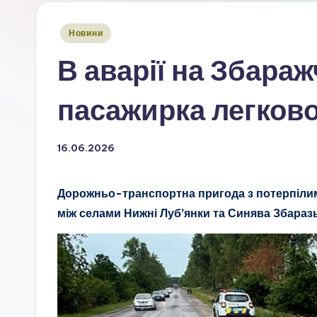
Опубліковано
Новини
у
В аварії на Збара
пасажирка легково
16.06.2026
Дорожньо-транспортна пригода з потерпілим 
між селами Нижні Луб’янки та Синява Збараз