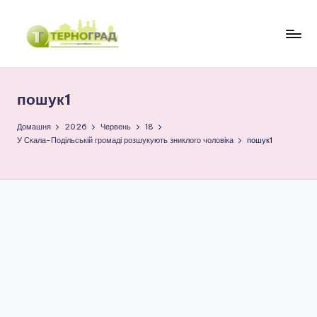
Перейти
до
Т
оперативно.
вмісту
достовірно.
е
цікаво
пошук1
р
н
Домашня
2026
Червень
18
У Скала-Подільській громаді розшукують зниклого чоловіка
пошук1
о
г
р
а
д