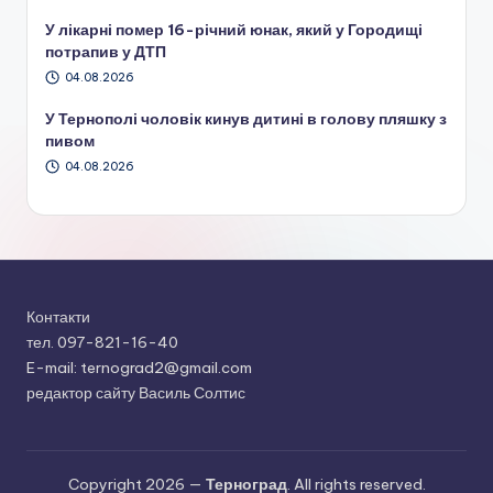
У лікарні помер 16-річний юнак, який у Городищі
потрапив у ДТП
04.08.2026
У Тернополі чоловік кинув дитині в голову пляшку з
пивом
04.08.2026
Контакти
тел. 097-821-16-40
E-mail: ternograd2@gmail.com
редактор сайту Василь Солтис
Copyright 2026 —
Терноград
. All rights reserved.