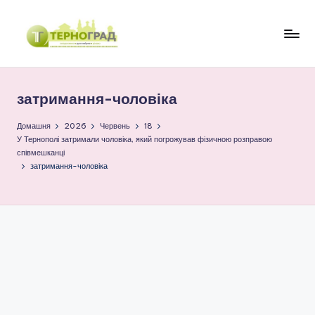
Перейти
до
Т
оперативно.
вмісту
достовірно.
е
цікаво
затримання-чоловіка
р
н
Домашня
2026
Червень
18
У Тернополі затримали чоловіка, який погрожував фізичною розправою
о
співмешканці
затримання-чоловіка
г
р
а
д