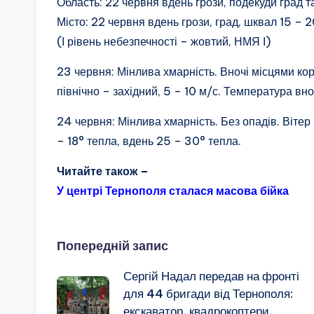
Область: 22 червня вдень грози, подекуди град т
Місто: 22 червня вдень грози, град, шквал 15 – 2
(І рівень небезпечності – жовтий, НМЯ І)
23 червня: Мінлива хмарність. Вночі місцями коро
північно – західний, 5 – 10 м/с. Температура вно
24 червня: Мінлива хмарність. Без опадів. Вітер 
– 18° тепла, вдень 25 – 30° тепла.
Читайте також –
У центрі Тернополя сталася масова бійка
Навігація
Попередній запис
Сергій Надал передав на фронті
по
для 44 бригади від Тернополя:
екскаватор, квадрокоптери,