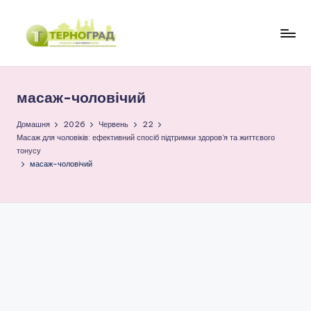
Перейти
до
Т
оперативно.
вмісту
достовірно.
е
цікаво
масаж-чоловічий
р
н
Домашня
2026
Червень
22
Масаж для чоловіків: ефективний спосіб підтримки здоров’я та життєвого
о
тонусу
масаж-чоловічий
г
р
а
д