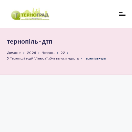
Перейти
до
Т
оперативно.
вмісту
достовірно.
е
цікаво
тернопіль-дтп
р
н
Домашня
2026
Червень
22
У Тернополі водій “Ланоса” збив велосипедиста
тернопіль-дтп
о
г
р
а
д