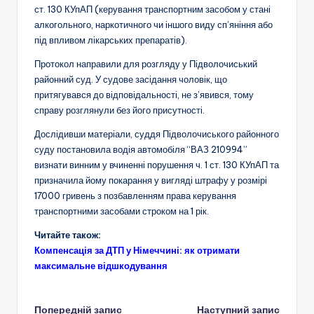
ст. 130 КУпАП (керування транспортним засобом у стані
алкогольного, наркотичного чи іншого виду сп’яніння або
під впливом лікарських препаратів).
Протокол направили для розгляду у Підволочиський
районний суд. У судове засідання чоловік, що
притягувався до відповідальності, не з’явився, тому
справу розглянули без його присутності.
Дослідивши матеріали, суддя Підволочиського районного
суду постановила водія автомобіля “ВАЗ 210994”
визнати винним у вчиненні порушення ч. 1 ст. 130 КУпАП та
призначила йому покарання у вигляді штрафу у розмірі
17000 гривень з позбавленням права керування
транспортними засобами строком на 1 рік.
Читайте також:
Компенсація за ДТП у Німеччині: як отримати
максимальне відшкодування
Попередній запис
Наступний запис