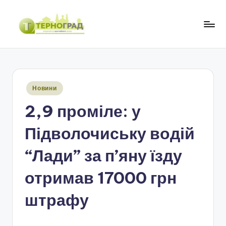
Перейти
до
Т
оперативно.
вмісту
достовірно.
е
цікаво
р
Опубліковано
Новини
н
у
2,9 проміле: у
о
г
Підволочиську водій
р
“Лади” за п’яну їзду
а
отримав 17000 грн
д
штрафу