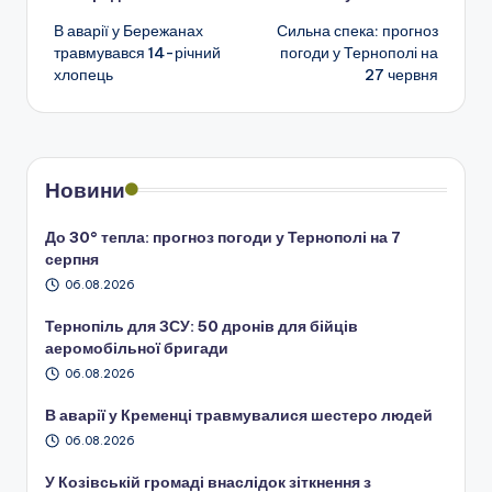
Навігація
В аварії у Бережанах
Сильна спека: прогноз
по
травмувався 14-річний
погоди у Тернополі на
хлопець
27 червня
запису
Новини
До 30° тепла: прогноз погоди у Тернополі на 7
серпня
06.08.2026
Тернопіль для ЗСУ: 50 дронів для бійців
аеромобільної бригади
06.08.2026
В аварії у Кременці травмувалися шестеро людей
06.08.2026
У Козівській громаді внаслідок зіткнення з