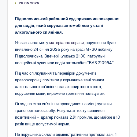
26.06.2026
Підволочиський районний суд призначив покарання
для водія, який керував автомобілем у стані
алкогольного сп’яніння.
Як зазначається у
матеріалах справи
, порушення було
виявлено 24 січня 2026 року на трасі М-30 поблизу
Підволочиська. Ввечері, близько 21:30, патрульні
поліцейські зупинили водія автомобіля “ВАЗ 210994”.
Під час спілкування та перевірки документів
правоохоронці помітили у керманича явні ознаки
алкогольного сп’яніння: запах спиртного з рота,
порушення мови, виражене тремтіння пальців рік.
Огляд на стан сп’яніння проводився на місці зупинки
транспортного засобу. Результат тесту виявився
позитивний – драгер показав 2,91 проміле, що майже в 10
разів вище допустимої норми.
На порушника склали адміністративний протокол за ч. 1