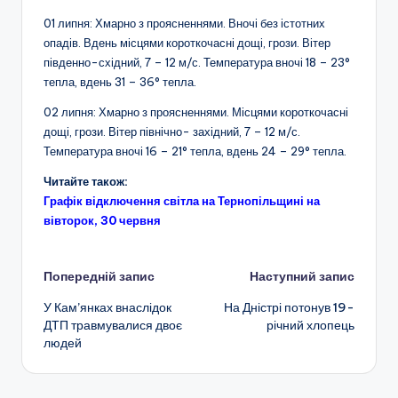
01 липня: Хмарно з проясненнями. Вночі без істотних
опадів. Вдень місцями короткочасні дощі, грози. Вітер
південно-східний, 7 – 12 м/с. Температура вночі 18 – 23°
тепла, вдень 31 – 36° тепла.
02 липня: Хмарно з проясненнями. Місцями короткочасні
дощі, грози. Вітер північно- західний, 7 – 12 м/с.
Температура вночі 16 – 21° тепла, вдень 24 – 29° тепла.
Читайте також:
Графік відключення світла на Тернопільщині на
вівторок, 30 червня
Навігація
Попередній запис
Наступний запис
У Кам’янках внаслідок
На Дністрі потонув 19-
по
ДТП травмувалися двоє
річний хлопець
людей
запису