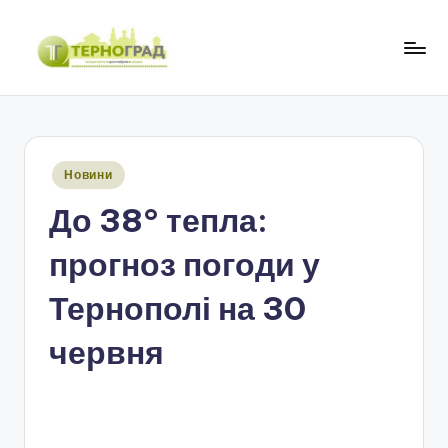
Перейти
до
Т
оперативно.
вмісту
достовірно.
е
цікаво
р
Опубліковано
Новини
н
у
До 38° тепла:
о
г
прогноз погоди у
р
Тернополі на 30
а
червня
д