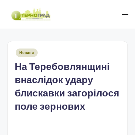
Перейти
до
Т
оперативно.
вмісту
достовірно.
е
цікаво
р
Опубліковано
Новини
н
у
На Теребовлянщині
о
г
внаслідок удару
р
блискавки загорілося
а
поле зернових
д