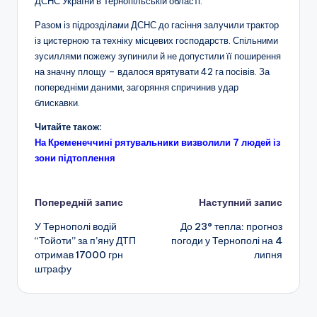
ДСНС України в Тернопільській області.
Разом із підрозділами ДСНС до гасіння залучили трактор
із цистерною та техніку місцевих господарств. Спільними
зусиллями пожежу зупинили й не допустили її поширення
на значну площу – вдалося врятувати 42 га посівів. За
попередніми даними, загоряння спричинив удар
блискавки.
Читайте також:
На Кременеччині рятувальники визволили 7 людей із
зони підтоплення
Навігація
Попередній запис
Наступний запис
У Тернополі водій
До 23° тепла: прогноз
по
“Тойоти” за п’яну ДТП
погоди у Тернополі на 4
отримав 17000 грн
липня
запису
штрафу