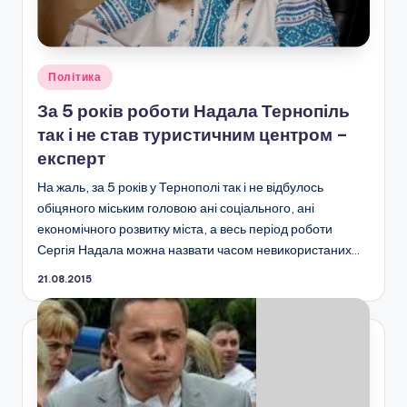
Опубліковано
Політика
у
За 5 років роботи Надала Тернопіль
так і не став туристичним центром –
експерт
На жаль, за 5 років у Тернополі так і не відбулось
обіцяного міським головою ані соціального, ані
економічного розвитку міста, а весь період роботи
Сергія Надала можна назвати часом невикористаних…
21.08.2015