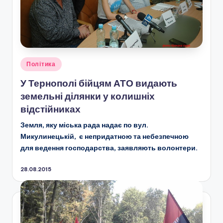
Опубліковано
Політика
у
У Тернополі бійцям АТО видають
земельні ділянки у колишніх
відстійниках
Земля, яку міська рада надає по вул.
Микулинецькій, є непридатною та небезпечною
для ведення господарства, заявляють волонтери.
28.08.2015