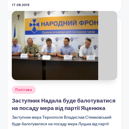
17.08.2015
Опубліковано
Політика
у
Заступник Надала буде балотуватися
на посаду мера від партії Яценюка
Заступник мера Тернополя Владислав Стемковський
буде балотуватися на посаду мера Луцька від партії