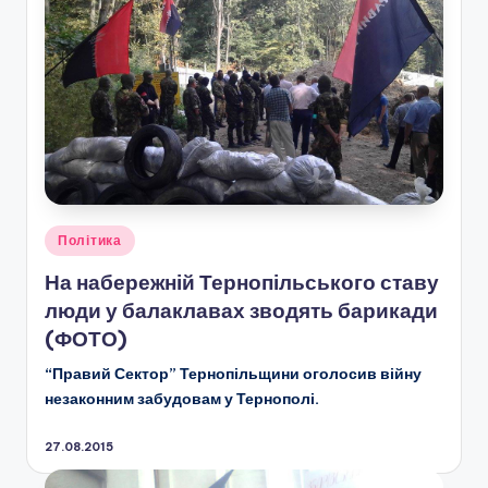
Опубліковано
Політика
у
На набережній Тернопільського ставу
люди у балаклавах зводять барикади
(ФОТО)
“Правий Сектор” Тернопільщини оголосив війну
незаконним забудовам у Тернополі.
27.08.2015