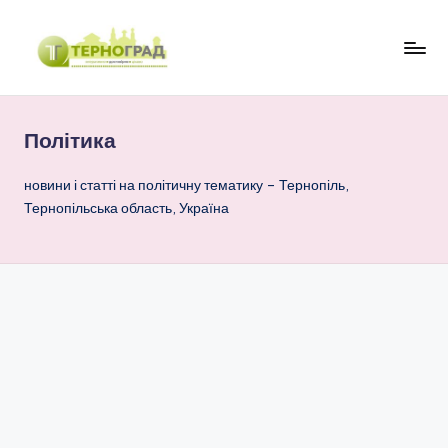
Перейти
до
Т
оперативно.
вмісту
достовірно.
е
цікаво
Політика
р
н
новини і статті на політичну тематику – Тернопіль,
Тернопільська область, Україна
о
г
р
а
д