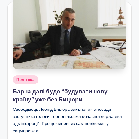
Опубліковано
Політика
у
Барна далі буде “будувати нову
країну” уже без Бицюри
Свободівець Леонід Бицюра звільнений з посади
заступника голови Тернопільської обласної державної
адміністрації. Про це чиновник сам повідомив у
соцмережах.