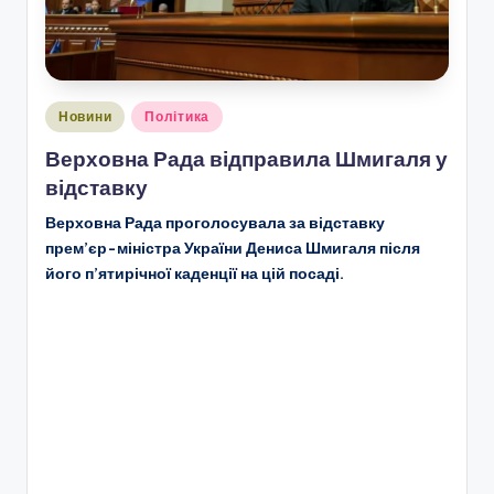
Опубліковано
Новини
Політика
у
Верховна Рада відправила Шмигаля у
відставку
Верховна Рада проголосувала за відставку
прем’єр-міністра України Дениса Шмигаля після
його п’ятирічної каденції на цій посаді.