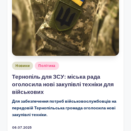
Опубліковано
Новини
Політика
у
Тернопіль для ЗСУ: міська рада
оголосила нові закупівлі техніки для
військових
Для забезпечення потреб військовослужбовців на
передовій Тернопільська громада оголосила нові
закупівлі техніки.
06.07.2025