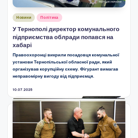
Опубліковано
Новини
Політика
у
У Тернополі директор комунального
підприємства облради попався на
хабарі
Правоохоронці викрили посадовця комунальної
установи Тернопільської обласної ради, який
організував корупційну схему. Фігурант вимагав
неправомірну вигоду від підприємця.
10.07.2025