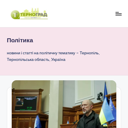
Перейти
до
Т
оперативно.
вмісту
достовірно.
е
цікаво
Політика
р
н
новини і статті на політичну тематику – Тернопіль,
Тернопільська область, Україна
о
г
р
а
д