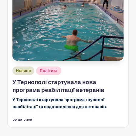
Опубліковано
Новини
Політика
у
У Тернополі стартувала нова
програма реабілітації ветеранів
У Тернополі стартувала програма групової
реабілітації та оздоровлення для ветеранів.
22.06.2025