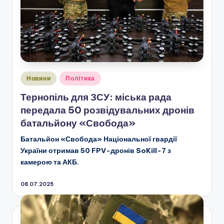
Опубліковано
Новини
Політика
у
Тернопіль для ЗСУ: міська рада
передала 50 розвідувальних дронів
батальйону «Свобода»
Батальйон «Свобода» Національної гвардії
України отримав 50 FPV-дронів SoKill-7 з
камерою та АКБ.
08.07.2025