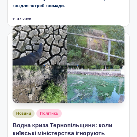
грн для потреб громади.
11.07.2025
Опубліковано
Новини
Політика
у
Водна криза Тернопільщини: коли
київські міністерства ігнорують