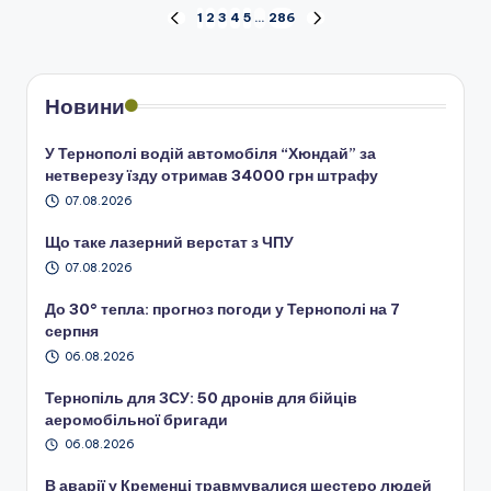
Пагінація
1
2
3
4
5
…
286
ПОПЕРЕДНЯ
НАСТУПНА
СТОРІНКА
СТОРІНКА
записів
Новини
У Тернополі водій автомобіля “Хюндай” за
нетверезу їзду отримав 34000 грн штрафу
07.08.2026
Що таке лазерний верстат з ЧПУ
07.08.2026
До 30° тепла: прогноз погоди у Тернополі на 7
серпня
06.08.2026
Тернопіль для ЗСУ: 50 дронів для бійців
аеромобільної бригади
06.08.2026
В аварії у Кременці травмувалися шестеро людей