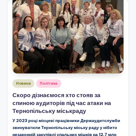
Опубліковано
Новини
Політика
у
Скоро дізнаємося хто стояв за
спиною аудиторів під час атаки на
Тернопільську міськраду
У 2023 році місцеві працівники Держаудитслужби
звинуватили Тернопільську міську раду у нібито
незаконній закупівлі спальних мішків на 12,7 млн