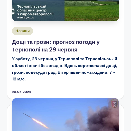
Опубліковано
Новини
у
Дощі та грози: прогноз погоди у
Тернополі на 29 червня
У суботу, 29 червня, у Тернополі та Тернопільській
області вночі без опадів. Вдень короткочасні дощі,
грози, подекуди град. Вітер північно-західний, 7 –
12 м/с.
28.06.2024