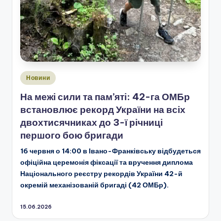
Опубліковано
Новини
у
На межі сили та пам’яті: 42-га ОМБр
встановлює рекорд України на всіх
двохтисячниках до 3-ї річниці
першого бою бригади
16 червня о 14:00 в Івано-Франківську відбудеться
офіційна церемонія фіксації та вручення диплома
Національного реєстру рекордів України 42-й
окремій механізованій бригаді (42 ОМБр).
15.06.2026