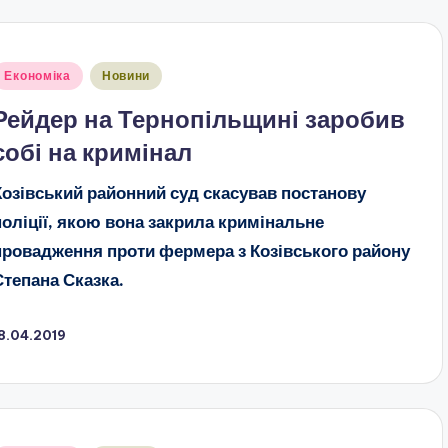
публіковано
Економіка
Новини
Рейдер на Тернопільщині заробив
собі на кримінал
Козівський районний суд скасував постанову
поліції, якою вона закрила кримінальне
провадження проти фермера з Козівського району
Степана Сказка.
8.04.2019