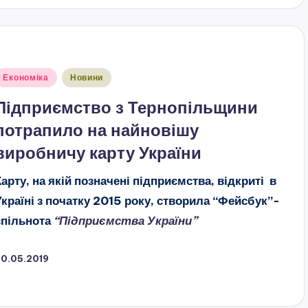
публіковано
Економіка
Новини
Підприємство з Тернопільщини
потрапило на найновішу
виробничу карту України
Карту, на якій позначені підприємства, відкриті в
Україні з початку 2015 року, створила “Фейсбук”-
спільнота
“Підприємства України”
20.05.2019