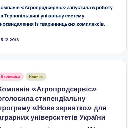
Компанія «Агропродсервіс» запустила в роботу
на Тернопільщині унікальну систему
гноєвидалення із тваринницьких комплексів.
5.12.2018
публіковано
Економіка
Новини
Компанія «Агропродсервіс»
оголосила стипендіальну
програму «Нове зернятко» для
аграрних університетів України