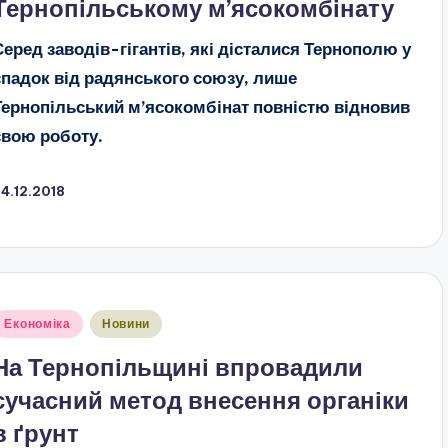
Тернопільському м’ясокомбінату
Серед заводів-гігантів, які дісталися Тернополю у
спадок від радянського союзу, лише
Тернопільський м’ясокомбінат повністю відновив
свою роботу.
4.12.2018
публіковано
Економіка
Новини
На Тернопільщині впровадили
сучасний метод внесення органіки
в ґрунт