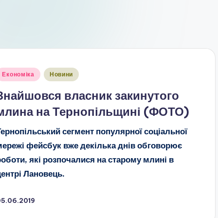
публіковано
Економіка
Новини
Знайшовся власник закинутого
млина на Тернопільщині (ФОТО)
Тернопільський сегмент популярної соціальної
мережі фейсбук вже декілька днів обговорює
роботи, які розпочалися на старому млині в
центрі Лановець.
05.06.2019