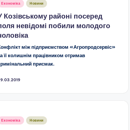
публіковано
Економіка
Новини
У Козівському районі посеред
поля невідомі побили молодого
чоловіка
Конфлікт між підприємством «Агропродсервіс»
та її колишнім працівником отримав
кримінальний присмак.
29.03.2019
публіковано
Економіка
Новини