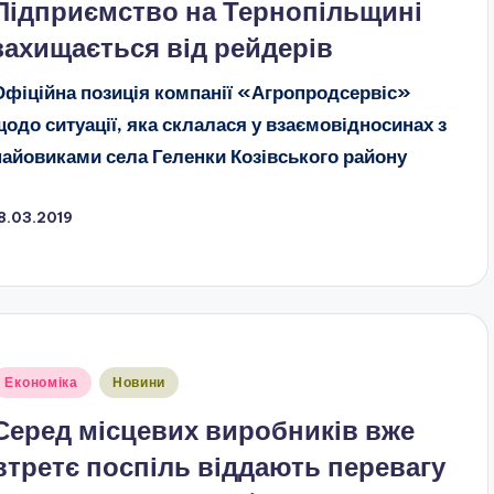
Підприємство на Тернопільщині
захищається від рейдерів
Офіційна позиція компанії «Агропродсервіс»
щодо ситуації, яка склалася у взаємовідносинах з
пайовиками села Геленки Козівського району
8.03.2019
публіковано
Економіка
Новини
Серед місцевих виробників вже
втретє поспіль віддають перевагу