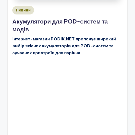
Опубліковано
Новини
у
Акумулятори для POD-систем та
модів
Інтернет-магазин PODIK.NET пропонує широкий
вибір якісних акумуляторів для POD-систем та
сучасних пристроїв для паріння.