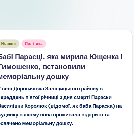
публіковано
Новини
Політика
Бабі Парасці, яка мирила Ющенка і
Тимошенко, встановили
меморіальну дошку
У селі Дорогичівка Заліщицького району в
переддень п’ятої річниці з дня смерті Параски
Василівни Королюк (відомої, як баба Параска) на
будинку в якому вона проживала відкрито та
освячено меморіальну дошку.